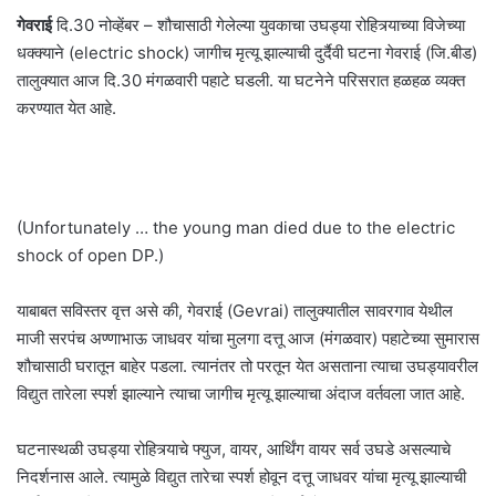
गेवराई
दि.30 नोव्हेंबर – शौचासाठी गेलेल्या युवकाचा उघड्या रोहित्र्याच्या विजेच्या
धक्क्याने (electric shock) जागीच मृत्यू झाल्याची दुर्दैवी घटना गेवराई (जि.बीड)
तालुक्यात आज दि.30 मंगळवारी पहाटे घडली. या घटनेने परिसरात हळहळ व्यक्‍त
करण्यात येत आहे.
(Unfortunately … the young man died due to the electric
shock of open DP.)
याबाबत सविस्तर वृत्त असे की, गेवराई (Gevrai) तालुक्यातील सावरगाव येथील
माजी सरपंच अण्णाभाऊ जाधवर यांचा मुलगा दत्तू आज (मंगळवार) पहाटेच्या सुमारास
शौचासाठी घरातून बाहेर पडला. त्‍यानंतर तो परतून येत असताना त्याचा उघड्यावरील
विद्युत तारेला स्‍पर्श झाल्‍याने त्‍याचा जागीच मृत्‍यू झाल्‍याचा अंदाज वर्तवला जात आहे.
घटनास्‍थळी उघड्या रोहित्र्याचे फ्युज, वायर, आर्थिंग वायर सर्व उघडे असल्‍याचे
निदर्शनास आले. त्‍यामुळे विद्युत तारेचा स्‍पर्श होवून दत्तू जाधवर यांचा मृत्‍यू झाल्‍याची