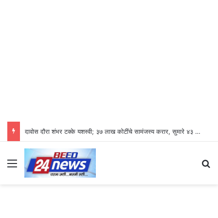
दावोस दौरा शंभर टक्के यशस्वी; ३७ लाख कोटींचे सामंजस्य करार, सुमारे ४३ लाख रोजगारनिर्मिती – उद्योगमंत्री डॉ. उदय सामंत
Menu
S