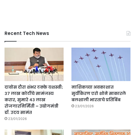
Recent Tech News
दावोस दौरा शंभर टक्के यशस्वी;
नाशिकच्या अवकाशात
३७ लाख कोटींचे सामंजस्य
सुर्यकिरण एरो शोने साकारले
करार, सुमारे ४३ लाख
बलशाली भारताचे प्रतिबिंब
रोजगारनिर्मिती – उद्योगमंत्री
23/01/2026
डॉ. उदय सामंत
23/01/2026