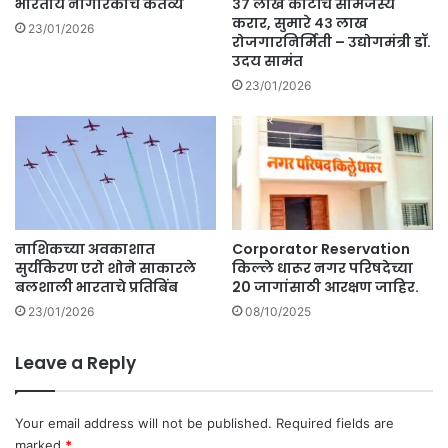
भारतीय नागरिकांचे कर्तव्य
३७ लाख कोटींचे सामंजस्य
ट्रा
शा
करार, सुमारे ४३ लाख
23/01/2026
ली
रोजगारनिर्मिती – उद्योगमंत्री डॉ.
ळा
घ
उदय सामंत
सु
रा
रु
23/01/2026
व
.
र
प
ल
टी
हो
ऊ
नाशिकच्या अवकाशात
Corporator Reservation
न
सुर्यकिरण एरो शोने साकारले
किल्ले धारूर नगर परिषदेच्या
म
बलशाली भारताचे प्रतिबिंब
20 जागांसाठी आरक्षण जाहिर.
हि
ले
23/01/2026
08/10/2025
चा
मृ
Leave a Reply
त्यू
.
Your email address will not be published.
Required fields are
marked
*