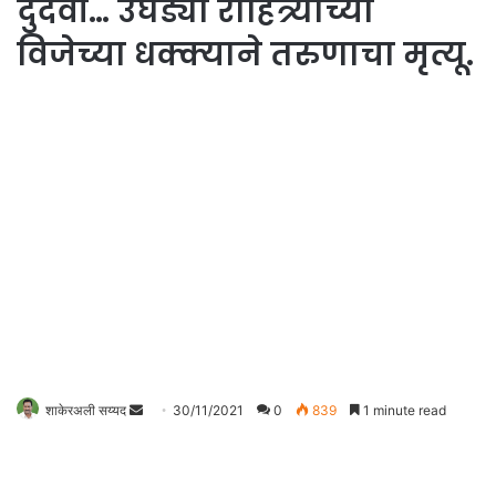
दुर्दैवी… उघड्या रोहित्र्याच्या
विजेच्या धक्क्याने तरुणाचा मृत्यू.
शाकेरअली सय्यद
S
30/11/2021
0
839
1 minute read
e
n
d