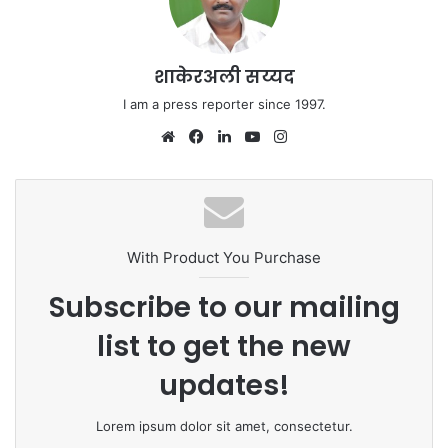
शाकेरअली सय्यद
I am a press reporter since 1997.
We
Fa
Lin
Yo
Ins
bsi
ce
ke
uT
tag
te
bo
dIn
ub
ra
ok
e
m
With Product You Purchase
Subscribe to our mailing
list to get the new
updates!
Lorem ipsum dolor sit amet, consectetur.