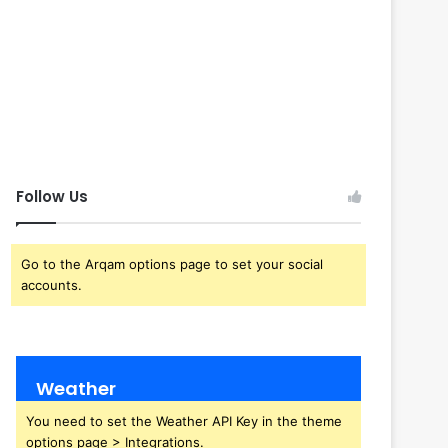
Follow Us
Go to the Arqam options page to set your social
accounts.
Weather
You need to set the Weather API Key in the theme
options page > Integrations.