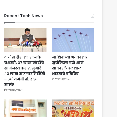
Recent Tech News
दावोस दौरा शंभर टक्के
नाशिकच्या अवकाशात
यशस्वी; ३७ लाख कोटींचे
सुर्यकिरण एरो शोने
सामंजस्य करार, सुमारे
साकारले बलशाली
४३ लाख रोजगारनिर्मिती
भारताचे प्रतिबिंब
– उद्योगमंत्री डॉ. उदय
23/01/2026
सामंत
23/01/2026