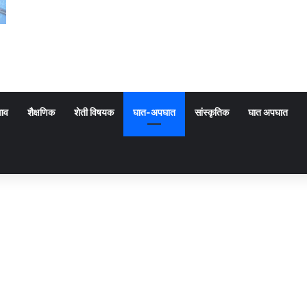
गाव
शैक्षणिक
शेती विषयक
घात-अपघात
सांस्कृतिक
घात अपघात