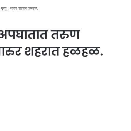
त्यू ; धारुर शहरात हळहळ.
 अपघातात तरुण
 धारुर शहरात हळहळ.