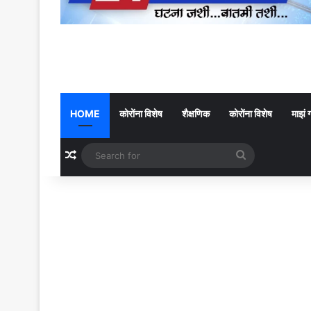
HOME
कोरोंना विशेष
शैक्षणिक
कोरोंना विशेष
माझं 
Random Article
Search
for