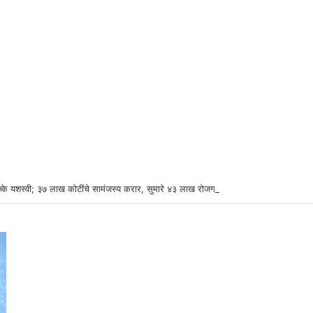
्के यशस्वी; ३७ लाख कोटींचे सामंजस्य करार, सुमारे ४३ लाख रोजगारनिर्मिती – उद्योगमंत्री डॉ. उ