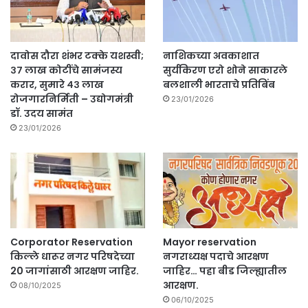
दावोस दौरा शंभर टक्के यशस्वी;
नाशिकच्या अवकाशात
३७ लाख कोटींचे सामंजस्य
सुर्यकिरण एरो शोने साकारले
करार, सुमारे ४३ लाख
बलशाली भारताचे प्रतिबिंब
रोजगारनिर्मिती – उद्योगमंत्री
23/01/2026
डॉ. उदय सामंत
23/01/2026
Corporator Reservation
Mayor reservation
किल्ले धारूर नगर परिषदेच्या
नगराध्यक्ष पदाचे आरक्षण
20 जागांसाठी आरक्षण जाहिर.
जाहिर… पहा बीड जिल्ह्यातील
आरक्षण.
08/10/2025
06/10/2025