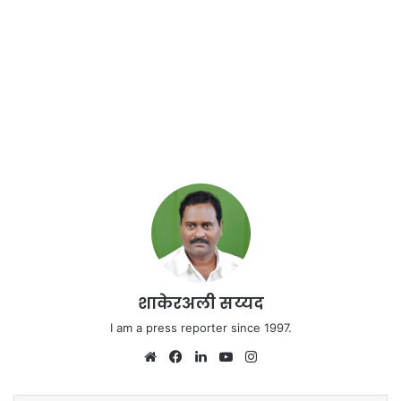
शाकेरअली सय्यद
I am a press reporter since 1997.
Website
Facebook
LinkedIn
YouTube
Instagram