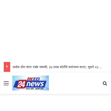
दावोस दौरा शंभर टक्के यशस्वी; ३७ लाख कोटींचे सामंजस्य करार, सुमारे ४३ लाख रोजगारनिर्मिती – उद्योगमंत्री डॉ. उदय सामंत
Menu
Se