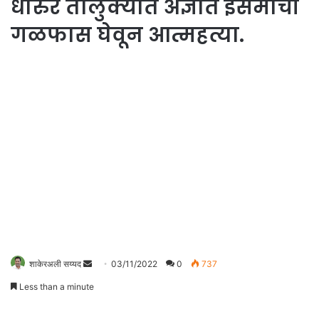
धारुर तालुक्यात अज्ञात इसमाची
गळफास घेवून आत्महत्या.
Send
शाकेरअली सय्यद
03/11/2022
0
737
an
Less than a minute
email