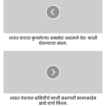
कुजलेल्या
अवस्थेत
आढळले
प्रेत;
फाशी
घेतल्याचा
संशय.
धारूर घाटात कुजलेल्या अवस्थेत आढळले प्रेत; फाशी
घेतल्याचा संशय.
धारुर
पंचायत
समितीचे
माजी
सभापती
बाळासाहेब
खाडे
यांचे
निधन.
धारुर पंचायत समितीचे माजी सभापती बाळासाहेब
खाडे यांचे निधन.