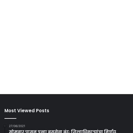
Most Viewed Posts
27/06/2021
सोमवार पासून पुन्हा बससेवा बंद; जिल्हाधिकाऱ्यांचा निर्णय.