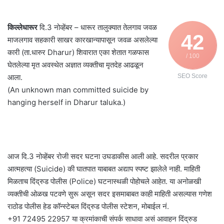
किल्लेधारूर
दि.3 नोव्हेंबर – धारूर तालुक्यात तेलगाव जवळ
42
माजलगाव सहकारी साखर कारखान्यापासून जवळ असलेल्या
कारी (ता.धारुर Dharur) शिवारात एका शेतात गळफास
/ 100
घेतलेल्या मृत अवस्थेत अज्ञात व्यक्तीचा मृतदेह आढळून
आला.
SEO Score
(An unknown man committed suicide by
hanging herself in Dharur taluka.)
आज दि.3 नोव्हेंबर रोजी सदर घटना उघडाकीस आली आहे. सदरील प्रकार
आत्महत्या (Suicide) की घातपात याबाबत अद्याप स्पष्ट झालेले नाही. माहिती
मिळताच दिंद्रुड पोलीस (Police) घटनास्थळी पोहोचले आहेत. या अनोळखी
व्यक्तीची ओळख पटवणे सुरू असून सदर इसमाबाबत काही माहिती असल्यास गणेश
राठोड पोलीस हेड कॉन्स्टेबल दिंद्रुड पोलीस स्टेशन, मोबाईल नं.
+91 72495 22957 या क्रमांकाची संपर्क साधावा असं आवाहन दिंद्रुड