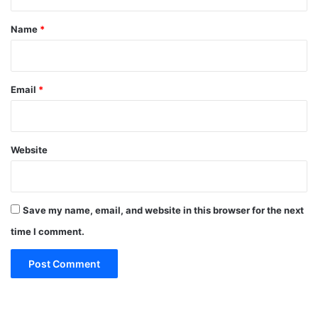
t
*
Name
*
Email
*
Website
Save my name, email, and website in this browser for the next
time I comment.