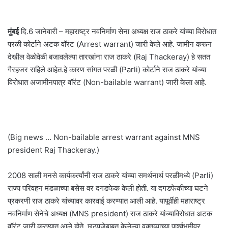
मुंबई
दि.6 जानेवारी – महाराष्ट्र नवनिर्माण सेना अध्यक्ष राज ठाकरे यांच्या विरोधात
परळी कोर्टाने अटक वॉरंट (Arrest warrant) जारी केले आहे. जामीन करून
देखील वेळोवेळी बजावलेल्या तारखांना राज ठाकरे (Raj Thackeray) हे सतत
गैरहजर राहिले आहेत.हे कारण सांगत परळी (Parli) कोर्टाने राज ठाकरे यांच्या
विरोधात अजामीनपात्र वॉरंट (Non-bailable warrant) जारी केला आहे.
(Big news … Non-bailable arrest warrant against MNS
president Raj Thackeray.)
2008 साली मनसे कार्यकर्त्यांनी राज ठाकरे यांच्या समर्थनार्थ परळीमध्ये (Parli)
राज्य परिवहन मंडळाच्या बसेस वर दगडफेक केली होती. या दगडफेकीच्या घटने
प्रकरणी राज ठाकरे यांच्यावर कारवाई करण्यात आली आहे. यापूर्वीही महाराष्ट्र
नवनिर्माण सेनेचे अध्यक्ष (MNS president) राज ठाकरे यांच्याविरोधात अटक
वॉरंट जारी करण्यात आले होते. छठपूजेबाबत केलेल्या वक्तव्याच्या पार्श्वभूमीवर