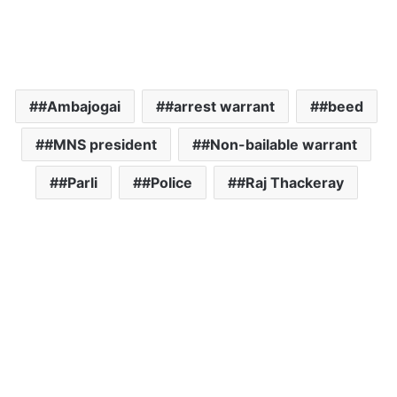
#Ambajogai
#arrest warrant
#beed
#MNS president
#Non-bailable warrant
#Parli
#Police
#Raj Thackeray