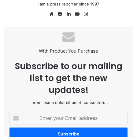
I am a press reporter since 1997.
We
Fa
Lin
Yo
Ins
bsi
ce
ke
uT
tag
te
bo
dIn
ub
ra
ok
e
m
With Product You Purchase
Subscribe to our mailing
list to get the new
updates!
Lorem ipsum dolor sit amet, consectetur.
E
n
t
e