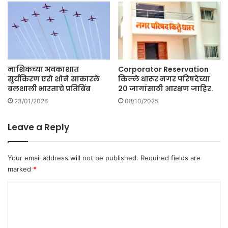
णे
पो
लि
सां
ची
का
नाशिकच्या अवकाशात
Corporator Reservation
र
सुर्यकिरण एरो शोने साकारले
किल्ले धारूर नगर परिषदेच्या
वा
बलशाली भारताचे प्रतिबिंब
20 जागांसाठी आरक्षण जाहिर.
ई
23/01/2026
08/10/2025
.
Leave a Reply
Your email address will not be published.
Required fields are
marked
*
C
o
m