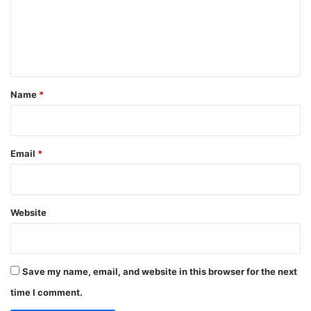
m
e
n
t
*
Name
*
Email
*
Website
Save my name, email, and website in this browser for the next
time I comment.