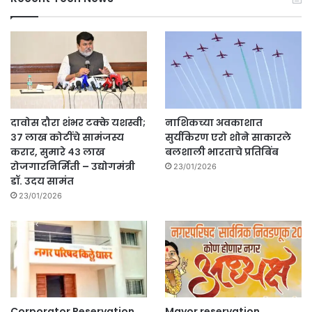
दावोस दौरा शंभर टक्के यशस्वी;
नाशिकच्या अवकाशात
३७ लाख कोटींचे सामंजस्य
सुर्यकिरण एरो शोने साकारले
करार, सुमारे ४३ लाख
बलशाली भारताचे प्रतिबिंब
रोजगारनिर्मिती – उद्योगमंत्री
23/01/2026
डॉ. उदय सामंत
23/01/2026
Corporator Reservation
Mayor reservation