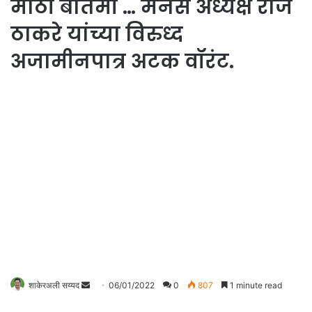
मोठी बातमी … मनसे अध्यक्ष राज
ठाकरे यांच्या विरुध्द
अजामीनपात्र अटक वॉरंट.
शाकेरअली सय्यद
S
06/01/2022
0
807
1 minute read
e