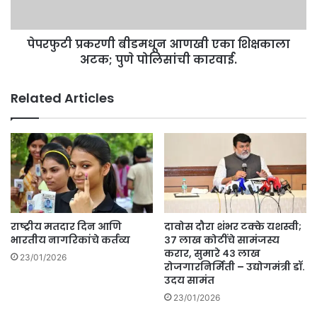
वा
र
ढ
णी
ल्या
पेपरफुटी प्रकरणी बीडमधून आणखी एका शिक्षकाला
बी
;
अटक; पुणे पोलिसांची कारवाई.
ड
प
म
हा
धू
Related Articles
ता
न
लु
आ
का
ण
नि
खी
हा
ए
य
का
स्थि
शि
ती
क्ष
.
का
राष्ट्रीय मतदार दिन आणि
दावोस दौरा शंभर टक्के यशस्वी;
.
ला
भारतीय नागरिकांचे कर्तव्य
३७ लाख कोटींचे सामंजस्य
.
अ
करार, सुमारे ४३ लाख
23/01/2026
.
रोजगारनिर्मिती – उद्योगमंत्री डॉ.
ट
उदय सामंत
क
;
23/01/2026
पु