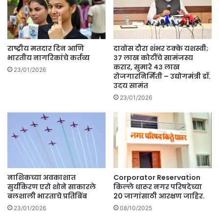
राष्ट्रीय मतदार दिन आणि
दावोस दौरा शंभर टक्के यशस्वी;
भारतीय नागरिकांचे कर्तव्य
३७ लाख कोटींचे सामंजस्य
करार, सुमारे ४३ लाख
23/01/2026
रोजगारनिर्मिती – उद्योगमंत्री डॉ.
उदय सामंत
23/01/2026
नाशिकच्या अवकाशात
Corporator Reservation
सुर्यकिरण एरो शोने साकारले
किल्ले धारूर नगर परिषदेच्या
बलशाली भारताचे प्रतिबिंब
20 जागांसाठी आरक्षण जाहिर.
23/01/2026
08/10/2025