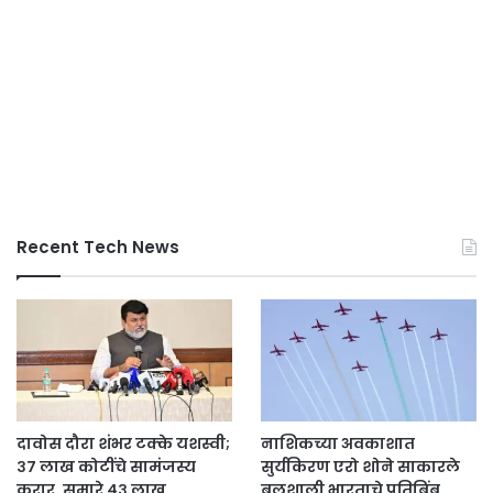
Recent Tech News
दावोस दौरा शंभर टक्के यशस्वी;
नाशिकच्या अवकाशात
३७ लाख कोटींचे सामंजस्य
सुर्यकिरण एरो शोने साकारले
करार, सुमारे ४३ लाख
बलशाली भारताचे प्रतिबिंब