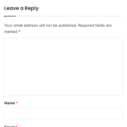
Leave a Reply
Your email address will not be published.
Required fields are
marked
*
C
o
m
m
e
n
t
*
Name
*
Email
*