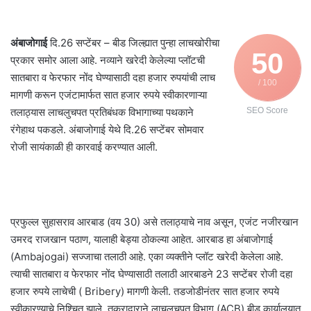
अंबाजोगाई
दि.26 सप्टेंबर – बीड जिल्ह्यात पुन्हा लाचखोरीचा
50
प्रकार समोर आला आहे. नव्याने खरेदी केलेल्या प्लॉटची
सातबारा व फेरफार नोंद घेण्यासाठी दहा हजार रुपयांची लाच
/ 100
मागणी करून एजंटामार्फत सात हजार रुपये स्वीकारणाऱ्या
तलाठ्यास लाचलुचपत प्रतिबंधक विभागाच्या पथकाने
SEO Score
रंगेहाथ पकडले. अंबाजोगाई येथे दि.26 सप्टेंबर सोमवार
रोजी सायंकाळी ही कारवाई करण्यात आली.
प्रफुल्ल सुहासराव आरबाड (वय 30) असे तलाठ्याचे नाव असून, एजंट नजीरखान
उमरद राजखान पठाण, यालाही बेड्या ठोकल्या आहेत. आरबाड हा अंबाजोगाई
(Ambajogai) सज्जाचा तलाठी आहे. एका व्यक्तीने प्लॉट खरेदी केलेला आहे.
त्याची सातबारा व फेरफार नोंद घेण्यासाठी तलाठी आरबाडने 23 सप्टेंबर रोजी दहा
हजार रुपये लाचेची ( Bribery) मागणी केली. तडजोडीनंतर सात हजार रुपये
स्वीकारण्याचे निश्चित झाले. तक्रादाराने लाचलुचपत विभाग (ACB) बीड कार्यालयात