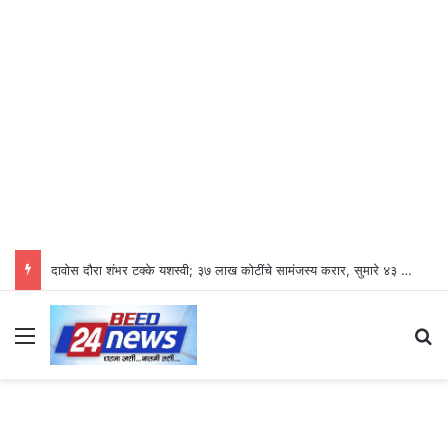
दावोस दौरा शंभर टक्के यशस्वी; ३७ लाख कोटींचे सामंजस्य करार, सुमारे ४३ लाख रोजगारनिर्मिती – उद्योगमंत्री डॉ. उदय सामंत
Menu
Se