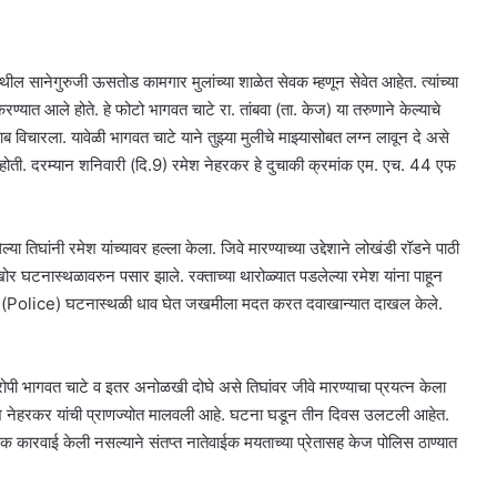
ल सानेगुरुजी ऊसतोड कामगार मुलांच्या शाळेत सेवक म्हणून सेवेत आहेत. त्यांच्या
त आले होते. हे फोटो भागवत चाटे रा. तांबवा (ता. केज) या तरुणाने केल्याचे
 विचारला. यावेळी भागवत चाटे याने तुझ्या मुलीचे माझ्यासोबत लग्न लावून दे असे
होती. दरम्यान शनिवारी (दि.9) रमेश नेहरकर हे दुचाकी क्रमांक एम. एच. 44 एफ
या तिघांनी रमेश यांच्यावर हल्ला केला. जिवे मारण्याच्या उद्देशाने लोखंडी रॉडने पाठी
र घटनास्थळावरुन पसार झाले. रक्ताच्या थारोळ्यात पडलेल्या रमेश यांना पाहून
सांनी (Police) घटनास्थळी धाव घेत जखमीला मदत करत दवाखान्यात दाखल केले.
रोपी भागवत चाटे व इतर अनोळखी दोघे असे तिघांवर जीवे मारण्याचा प्रयत्न केला
रमेश नेहरकर यांची प्राणज्योत मालवली आहे. घटना घडून तीन दिवस उलटली आहेत.
ारवाई केली नसल्याने संतप्त नातेवाईक मयताच्या प्रेतासह केज पोलिस ठाण्यात