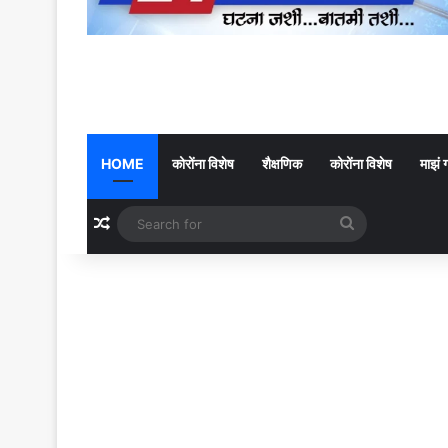
HOME
कोरोंना विशेष
शैक्षणिक
कोरोंना विशेष
माझं 
Random Article
Search
for