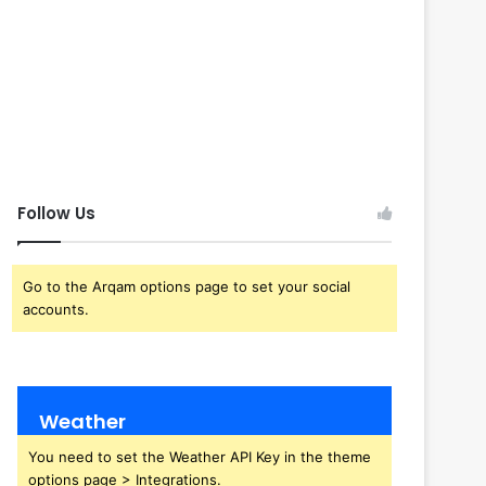
Follow Us
Go to the Arqam options page to set your social
accounts.
Weather
You need to set the Weather API Key in the theme
options page > Integrations.