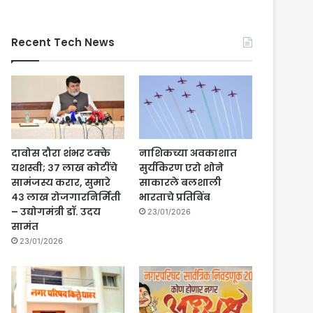
Recent Tech News
दावोस दौरा शंभर टक्के
नाशिकच्या अवकाशात
यशस्वी; ३७ लाख कोटींचे
सुर्यकिरण एरो शोने
सामंजस्य करार, सुमारे
साकारले बलशाली
४३ लाख रोजगारनिर्मिती
भारताचे प्रतिबिंब
– उद्योगमंत्री डॉ. उदय
23/01/2026
सामंत
23/01/2026