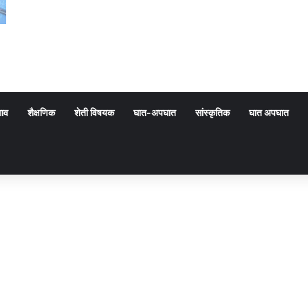
गाव
शैक्षणिक
शेती विषयक
घात-अपघात
सांस्कृतिक
घात अपघात