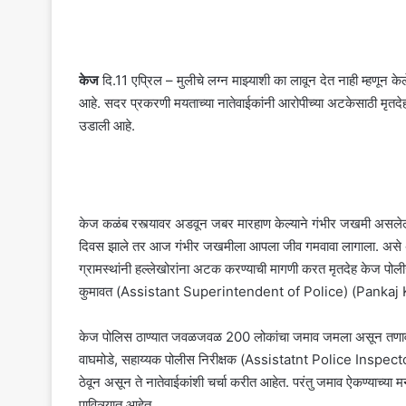
केज
दि.11 एप्रिल – मुलीचे लग्न माझ्याशी का लावून देत नाही म्हणून के
आहे. सदर प्रकरणी मयताच्या नातेवाईकांनी आरोपीच्या अटकेसाठी 
उडाली आहे.
केज कळंब रस्त्यावर अडवून जबर मारहाण केल्याने गंभीर जखमी असलेल्या
दिवस झाले तर आज गंभीर जखमीला आपला जीव गमवावा लागाला. असे असतान
ग्रामस्थांनी हल्लेखोरांना अटक करण्याची मागणी करत मृतदेह केज प
कुमावत (Assistant Superintendent of Police) (Pankaj Ku
केज पोलिस ठाण्यात जवळजवळ 200 लोकांचा जमाव जमला असून तणावाच
वाघमोडे, सहाय्यक पोलीस निरीक्षक (Assistatnt Police Inspector)
ठेवून असून ते नातेवाईकांशी चर्चा करीत आहेत. परंतु जमाव ऐकण्याच्
पावित्र्यात आहेत.