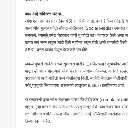
काय आहे सविस्तर घटना…
रमेश एकनाथ नेहरकर (वय 45) रा. पिसेगाव ता. केज हे केज (Kaij) येथी
अल्पवयीन मुलीचे फोटो सोशल मीडियावर (Social Media) व्हायरल करण्या
समजले. त्यामुळे रमेश नेहरकर यांनी तु फोटो का? व्हायरल केले असा जाब
म्हणत जर लग्न लावून नाही दिले नाहीतर बघून घेतो अशी धमकीही दिली 
4832 वरुन कळंब येथून केजकडे येत होते.
यावेळी दुपारी साडेतीन च्या सुमारास पाठी मागून डिस्कव्हर दुचाकीवर आलेल्
मागून डोक्यावर मारल्याने रमेश नेहरकर जागीच कोसळले. यानंतर हल्लेखो
प्रावाशांनी याची माहिती केज पोलीसांना दिली. माहिती मिळताच पोली
परंतु प्रकृती चिंताजनक असल्याने लातूरला (Latur) हलविण्यात आले.
या प्रकरणी पुष्पा रमेश नेहरकर यांच्या फिर्यादीवरून (complaint) आ
म्हणून गुन्हा दाखल करण्यात आला. परंतु लातूर येथे उपचारादरम्यान 
तर गंभीर जखमीने आपला जीव गमावलेला आहे. पोलिसांनी आरोपीना अटक क
ठिय्या देवून आहेत.