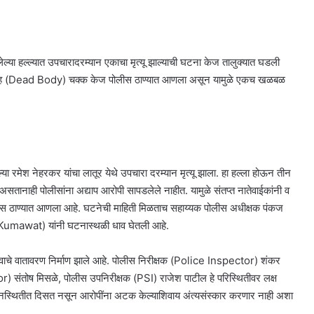
लेल्या हल्ल्यात उपचारादरम्यान एकाचा मृत्यू झाल्याची घटना केज तालुक्यात घडली
मृतदेह (Dead Body) चक्क केज पोलीस ठाण्यात आणला असून यामुळे एकच खळबळ
 रमेश नेहरकर यांचा लातूर येथे उपचारा दरम्यान मृत्यू झाला. हा हल्ला होऊन तीन
ाही पोलीसांना अद्याप आरोपी सापडलेले नाहीत. यामुळे संतप्त नातेवाईकांनी व
ोलीस ठाण्यात आणला आहे. घटनेची माहिती मिळताच सहाय्यक पोलीस अधीक्षक पंकज
mawat) यांनी घटनास्थळी धाव घेतली आहे.
े वातावरण निर्माण झाले आहे. पोलीस निरीक्षक (Police Inspector) शंकर
 संतोष मिसळे, पोलीस उपनिरीक्षक (PSI) राजेश पाटील हे परिस्थितीवर लक्ष
या मनस्थितीत दिसत नसून आरोपींना अटक केल्याशिवाय अंत्यसंस्कार करणार नाही अशा