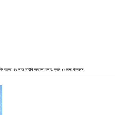
्के यशस्वी; ३७ लाख कोटींचे सामंजस्य करार, सुमारे ४३ लाख रोजगारनिर्मिती – उद्योगमंत्री डॉ. उ