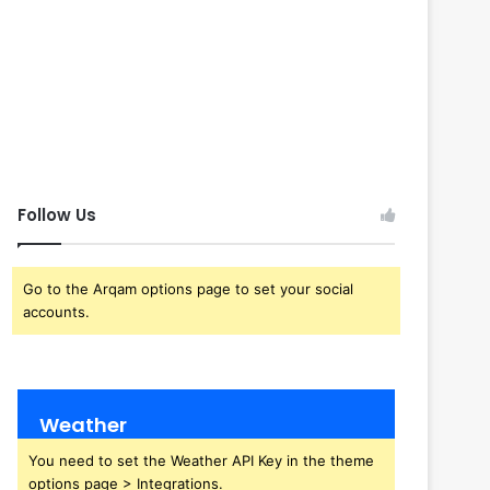
Follow Us
Go to the Arqam options page to set your social
accounts.
Weather
You need to set the Weather API Key in the theme
options page > Integrations.