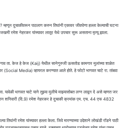
ही ? म्हणून दुचाकीवरून पाठलाग करुन तिघांनी एकावर जीवघेणा हल्ला केल्याची घटना
 जखमी रमेश नेहरकर यांच्यावर लातूर येथे उपचार सुरू असताना मृत्यू झाला.
गाव ता. केज हे केज (Kaij) येथील सानेगुरुजी ऊसतोड कामगार मुलांच्या शाळेत
यावर (Social Media) व्हायरल करण्यात आले होते. हे फोटो भागवत चाटे रा. तांबवा
ा. यावेळी भागवत चाटे याने तुझ्या मुलीचे माझ्यासोबत लग्न लावून दे असे म्हणत जर
म्यान शनिवारी (दि.9) रमेश नेहरकर हे दुचाकी क्रमांक एम. एच. 44 एफ 4832
या तिघांनी रमेश यांच्यावर हल्ला केला. जिवे मारण्याच्या उद्देशाने लोखंडी रॉडने पाठी
र घटनास्थळावरुन पसार झाले. रक्ताच्या थारोळ्यात पडलेल्या रमेश यांना पाहून