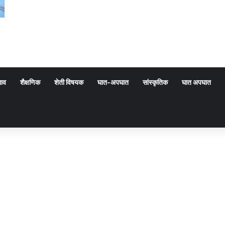
गाव
शैक्षणिक
शेती विषयक
घात-अपघात
सांस्कृतिक
घात अपघात