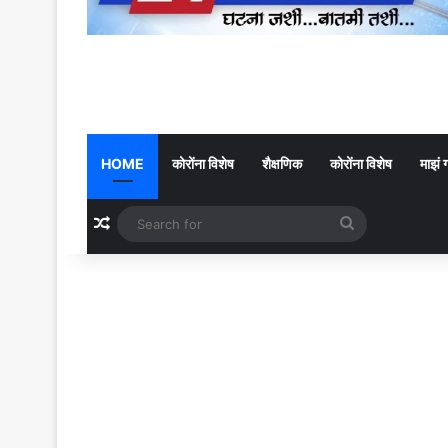
HOME
कोरोंना विशेष
शैक्षणिक
कोरोंना विशेष
माझं 
Random Article
Search
for