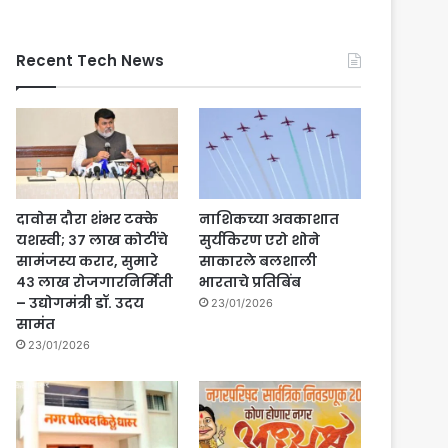
Recent Tech News
दावोस दौरा शंभर टक्के
नाशिकच्या अवकाशात
यशस्वी; ३७ लाख कोटींचे
सुर्यकिरण एरो शोने
सामंजस्य करार, सुमारे
साकारले बलशाली
४३ लाख रोजगारनिर्मिती
भारताचे प्रतिबिंब
– उद्योगमंत्री डॉ. उदय
23/01/2026
सामंत
23/01/2026