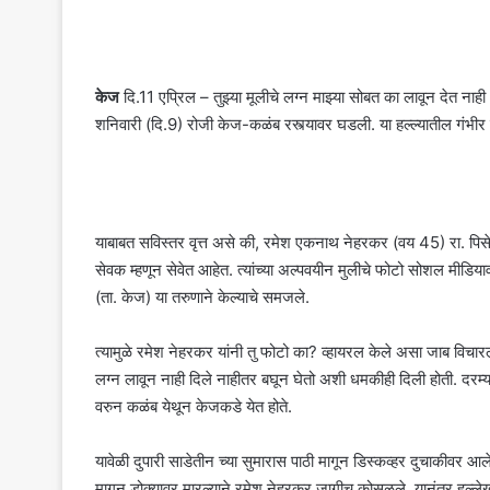
केज
दि.11 एप्रिल – तुझ्या मूलीचे लग्न माझ्या सोबत का लावून देत ना
शनिवारी (दि.9) रोजी केज-कळंब रस्त्यावर घडली. या हल्ल्यातील गंभीर
याबाबत सविस्तर वृत्त असे की, रमेश एकनाथ नेहरकर (वय 45) रा. पिसे
सेवक म्हणून सेवेत आहेत. त्यांच्या अल्पवयीन मुलीचे फोटो सोशल मीडि
(ता. केज) या तरुणाने केल्याचे समजले.
त्यामुळे रमेश नेहरकर यांनी तु फोटो का? व्हायरल केले असा जाब विचारल
लग्न लावून नाही दिले नाहीतर बघून घेतो अशी धमकीही दिली होती. दर
वरुन कळंब येथून केजकडे येत होते.
यावेळी दुपारी साडेतीन च्या सुमारास पाठी मागून डिस्कव्हर दुचाकीवर आलेल्
मागून डोक्यावर मारल्याने रमेश नेहरकर जागीच कोसळले. यानंतर हल्लेखो