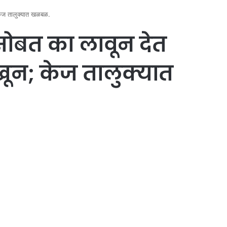
 केज तालुक्यात खळबळ.
 सोबत का लावून देत
खून; केज तालुक्यात