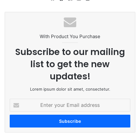
bsi
ce
ke
uT
tag
te
bo
dIn
ub
ra
ok
e
m
With Product You Purchase
Subscribe to our mailing
list to get the new
updates!
Lorem ipsum dolor sit amet, consectetur.
E
n
t
e
r
y