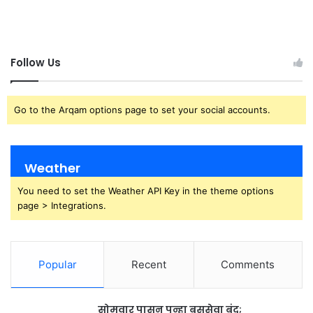
Follow Us
Go to the Arqam options page to set your social accounts.
Weather
You need to set the Weather API Key in the theme options
page > Integrations.
Popular
Recent
Comments
सोमवार पासून पुन्हा बससेवा बंद;