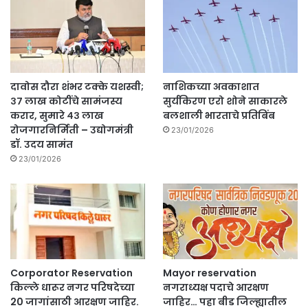
दावोस दौरा शंभर टक्के यशस्वी;
नाशिकच्या अवकाशात
३७ लाख कोटींचे सामंजस्य
सुर्यकिरण एरो शोने साकारले
करार, सुमारे ४३ लाख
बलशाली भारताचे प्रतिबिंब
रोजगारनिर्मिती – उद्योगमंत्री
23/01/2026
डॉ. उदय सामंत
23/01/2026
Corporator Reservation
Mayor reservation
किल्ले धारूर नगर परिषदेच्या
नगराध्यक्ष पदाचे आरक्षण
20 जागांसाठी आरक्षण जाहिर.
जाहिर… पहा बीड जिल्ह्यातील