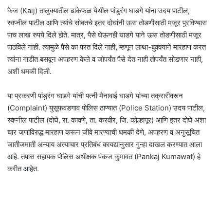
केज (Kaij) तालुक्यातील ढाकेफळ येथील पांडुरंग घाडगे यांना उदय पाटील,
स्वप्नील पाटील आणि त्यांचे सोबतचे इतर दोघांनी ऊस तोडणीसाठी मजूर पुरविण्यास
पाच लाख रुपये दिले होते. मात्र, पैसे घेऊनही घाडगे याने ऊस तोडणीसाठी मजूर
पाठविले नाही. त्यामुळे पैसे का परत दिले नाही, म्हणून लाथा-बुक्क्याने मारहाण करत
त्यांना गाडीत बसवून अपहरण केले व जोपर्यंत पैसे देत नाही तोपर्यंत सोडणार नाही,
अशी धमकी दिली.
या प्रकरणी पांडुरंग घाडगे यांची पत्नी मैनाबाई घाडगे यांच्या तक्रारीवरून
(Complaint) युसूफवडगाव पोलिस ठाण्यात (Police Station) उदय पाटील,
स्वप्नील पाटील (दोघे, रा. कावणे, ता. करवीर, जि. कोल्हापूर) आणि इतर दोघे अशा
चार जणांविरुद्ध मारहाण करून जीवे मारण्याची धमकी देणे, अपहरण व अनुसूचित
जातीजमाती अन्याय अत्याचार प्रतिबंध कायद्यानुसार गुन्हा दाखल करण्यात आला
आहे. तपास सहायक पोलिस अधीक्षक पंकज कुमावत (Pankaj Kumawat) हे
करीत आहेत.