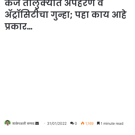
केज तालुक्यात अपहरण व
ॲट्रॉसिटीचा गुन्हा; पहा काय आहे
प्रकार…
शाकेरअली सय्यद
S
31/01/2022
0
1,169
1 minute read
e