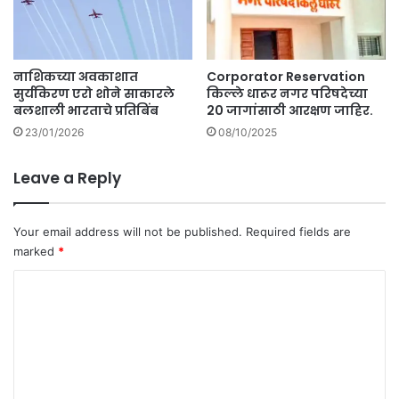
ह
ना
ने
उ
नाशिकच्या अवकाशात
Corporator Reservation
ड
सुर्यकिरण एरो शोने साकारले
किल्ले धारूर नगर परिषदेच्या
व
बलशाली भारताचे प्रतिबिंब
20 जागांसाठी आरक्षण जाहिर.
ले
23/01/2026
08/10/2025
.
Leave a Reply
Your email address will not be published.
Required fields are
marked
*
C
o
m
m
e