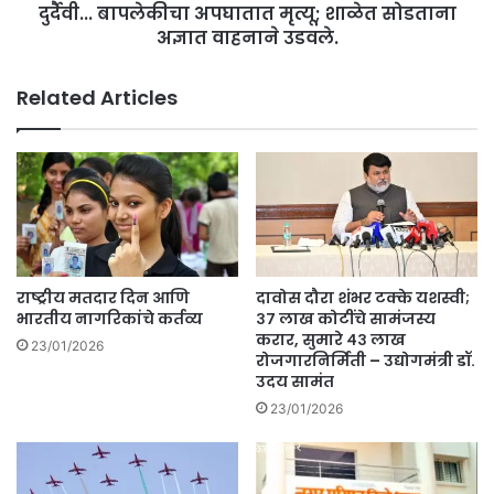
'
दुर्दैवी... बापलेकीचा अपघातात मृत्यू; शाळेत सोडताना
की
त्या
अज्ञात वाहनाने उडवले.
चा
'
अ
न
प
Related Articles
ग
घा
र
ता
से
त
व
मृ
का
त्यू
ची
;
च
शा
च
ळे
र्चा
त
राष्ट्रीय मतदार दिन आणि
दावोस दौरा शंभर टक्के यशस्वी;
.
सो
भारतीय नागरिकांचे कर्तव्य
३७ लाख कोटींचे सामंजस्य
ड
करार, सुमारे ४३ लाख
23/01/2026
रोजगारनिर्मिती – उद्योगमंत्री डॉ.
ता
उदय सामंत
ना
अ
23/01/2026
ज्ञा
त
वा