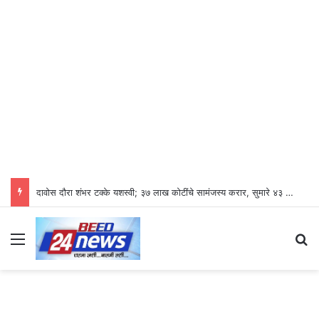
दावोस दौरा शंभर टक्के यशस्वी; ३७ लाख कोटींचे सामंजस्य करार, सुमारे ४३ लाख रोजगारनिर्मिती – उद्योगमंत्री डॉ. उदय सामंत
Menu
S