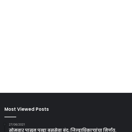
Most Viewed Posts
27/06/2021
सोमवार पासून पुन्हा बससेवा बंद; जिल्हाधिकाऱ्यांचा निर्णय.