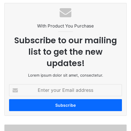
te
bo
dIn
ub
ra
ok
e
m
With Product You Purchase
Subscribe to our mailing
list to get the new
updates!
Lorem ipsum dolor sit amet, consectetur.
E
n
t
e
r
y
o
मो
u