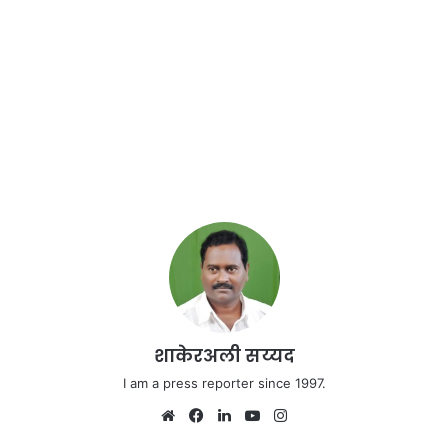
शाकेरअली सय्यद
I am a press reporter since 1997.
We
Fa
Lin
Yo
Ins
bsi
ce
ke
uT
tag