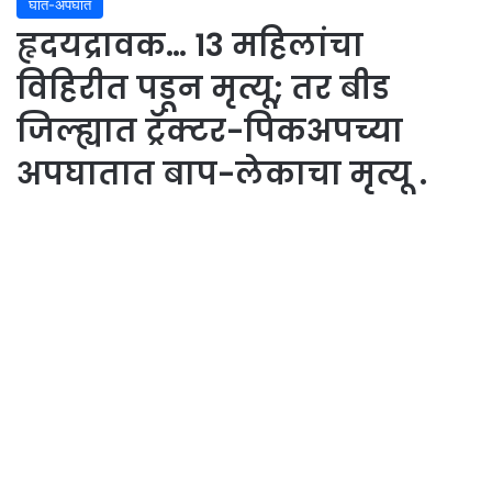
घात-अपघात
हृदयद्रावक… 13 महिलांचा
विहिरीत पडून मृत्यू; तर बीड
जिल्ह्यात ट्रॅक्टर-पिकअपच्या
अपघातात बाप-लेकाचा मृत्यू .