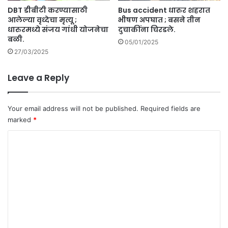
DBT डीबीटी करण्यासाठी
Bus accident धारुर शहरात
ची
आलेल्या वृध्देचा मृत्यू ;
भीषण अपघात ; बसने तीन
ता
धारुरमध्ये संजय गांधी योजनेचा
दुचाकींना चिरडले.
लु
बळी.
का
05/01/2025
27/03/2025
नि
हा
य
Leave a Reply
आ
क
डे
Your email address will not be published.
Required fields are
वा
marked
*
री
.
C
o
m
m
e
n