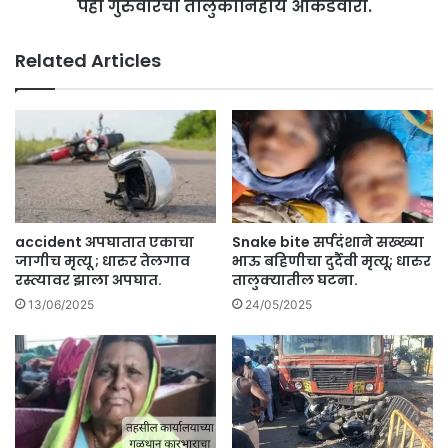
बी
पहा गुरुवारची तालुकानिहाय आकडेवारी.
ट
ड
.
जि
.
Related Articles
ल्ह्या
.
त
पॉ
ती
झि
न
टी
नि
व्ही
वृ
टी
त्त
रे
अ
ट
धि
उ
accident अपघातात एकाचा
Snake bite सर्पदंशाने सख्ख्या
का
त
जागीच मृत्यू ; धारुर तेलगाव
भाऊ बहिणीचा दुर्दैवी मृत्यू; धारुर
ऱ्यां
र
रस्त्यावर झाला अपघात.
तालुक्यातील घटना.
ना
ला
13/06/2025
24/05/2025
अ
,
ट
प
क
हा
.
गु
रु
वा
र