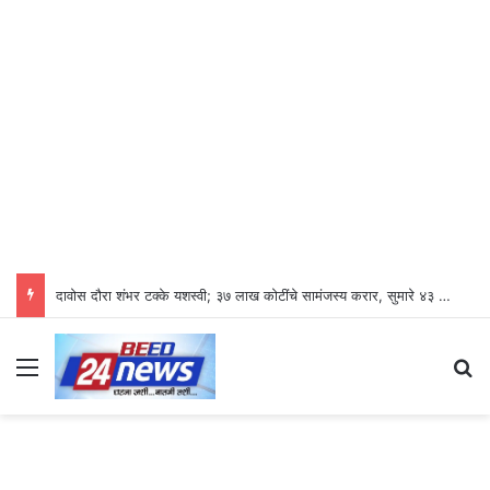
दावोस दौरा शंभर टक्के यशस्वी; ३७ लाख कोटींचे सामंजस्य करार, सुमारे ४३ लाख रोजगारनिर्मिती – उद्योगमंत्री डॉ. उदय सामंत
Menu
S