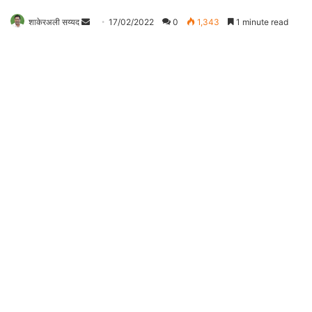
शाकेरअली सय्यद
S
17/02/2022
0
1,343
1 minute read
e
n
d
a
n
e
m
a
i
l