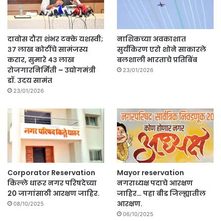
दावोस दौरा शंभर टक्के यशस्वी;
नाशिकच्या अवकाशात
३७ लाख कोटींचे सामंजस्य
सुर्यकिरण एरो शोने साकारले
करार, सुमारे ४३ लाख
बलशाली भारताचे प्रतिबिंब
रोजगारनिर्मिती – उद्योगमंत्री
23/01/2026
डॉ. उदय सामंत
23/01/2026
Corporator Reservation
Mayor reservation
किल्ले धारूर नगर परिषदेच्या
नगराध्यक्ष पदाचे आरक्षण
20 जागांसाठी आरक्षण जाहिर.
जाहिर… पहा बीड जिल्ह्यातील
आरक्षण.
08/10/2025
06/10/2025