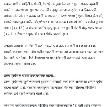
याबाबत अधिक माहिती अशी की, गेवराई तालुक्यातील राक्षसभुवन रोडवर बुधवारी
रात्री 11 वाजण्याच्या सुमारास ऊसाची वाहतूक करणाऱ्या ट्रॅक्टर व पिकअपची
समोरासमोर जोरदार धडक झाली. हा अपघात ( Accident ) ऐवढा भिषण होता की,
यामध्ये राक्षसभुवन येथील चंद्रशेखर शामराज पाठक ( वय वर्ष 39 ) व त्यांचा मुलगा
आर्यन ( वय 12 ) या दोघांचा जागीच मृत्यू झाला. तर मुलगी मंजरी चंद्रशेखर पाठक
( वय 11 ) हिच्यासह इतर दोन जण गंभीर जखमी झाले.
अपघात घडताच नागरिकांनी घटनास्थळी धाव घेऊन जखमींना वाहनाच्या बाहेर
काढले. त्यानंतर त्यांना बीड येथील खाजगी रुग्णालयात उपचारासाठी दाखल करण्यात
केले आहे. घटनेची माहिती मिळताच गेवराई पोलिसांनी घटनास्थळी धाव घेऊन
घटनेचा पंचनामा केला आहे.
उत्तर प्रदेशात घडली हृदयद्रावक घटना…
उत्तर प्रदेशच्या कुशीनगरमध्ये बुधवारी मध्यरात्री एका लग्न सोहळ्यात अत्यंत दुर्देवी
घटना घडली आहे. हळदीचा कार्यक्रम पाहण्यासाठी गेलेल्या महिलांना विहिरीच्या
स्लॅबवर उभे राहणे जीवावर बेतले आहे.
हळदीच्या कार्यक्रमादरम्यान विहिरीचा स्लॅब कोसळल्यामुळे 13 मुली आणि महिलांचा