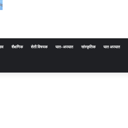
गाव
शैक्षणिक
शेती विषयक
घात-अपघात
सांस्कृतिक
घात अपघात