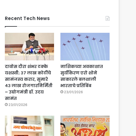
Recent Tech News
दावोस दौरा शंभर टक्के
नाशिकच्या अवकाशात
यशस्वी; ३७ लाख कोटींचे
सुर्यकिरण एरो शोने
सामंजस्य करार, सुमारे
साकारले बलशाली
४३ लाख रोजगारनिर्मिती
भारताचे प्रतिबिंब
– उद्योगमंत्री डॉ. उदय
23/01/2026
सामंत
23/01/2026