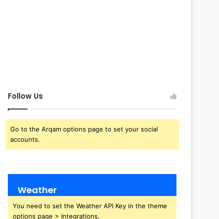
Follow Us
Go to the Arqam options page to set your social
accounts.
Weather
You need to set the Weather API Key in the theme
options page > Integrations.