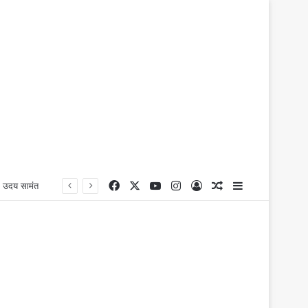
Facebook
X
YouTube
Instagram
Log In
Random Article
Sidebar
ॉ. उदय सामंत