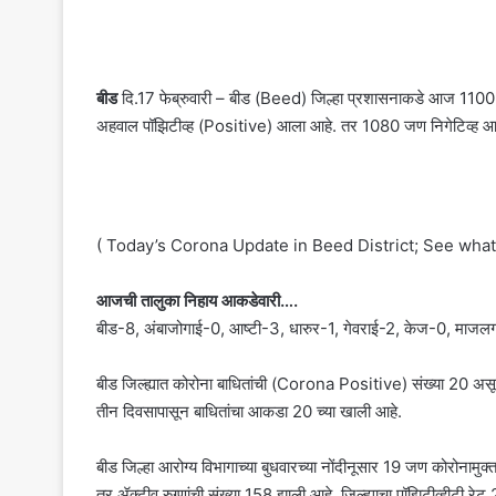
बीड
दि.17 फेब्रुवारी – बीड (Beed) जिल्हा प्रशासनाकडे आज 1100
अहवाल पॉझिटीव्ह (Positive) आला आहे. तर 1080 जण निगेटिव्ह आ
( Today’s Corona Update in Beed District; See what t
आजची तालुका निहाय आकडेवारी….
बीड-8, अंबाजोगाई-0, आष्टी-3, धारुर-1, गेवराई-2, केज-0, माजल
बीड जिल्ह्यात कोरोना बाधितांची (Corona Positive) संख्या 20 असून
तीन दिवसापासून बाधितांचा आकडा 20 च्या खाली आहे.
बीड जिल्हा आरोग्य विभागाच्या बुधवारच्या नोंदीनूसार 19 जण कोरोनामुक्त झ
तर ॲक्टीव रुग्णांची संख्या 158 झाली आहे. जिल्ह्याचा पॉझिटीव्हीटी 