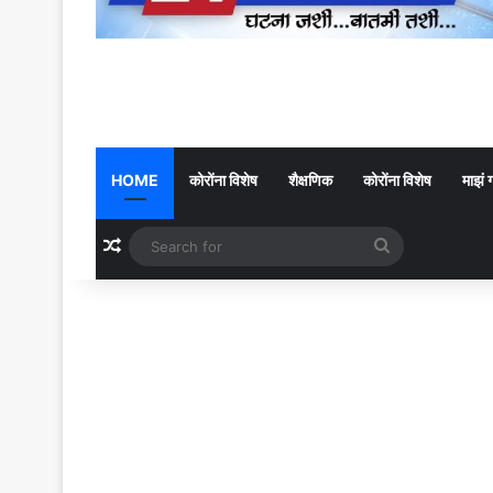
HOME
कोरोंना विशेष
शैक्षणिक
कोरोंना विशेष
माझं 
Random Article
Search
for