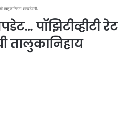
ारची तालुकानिहाय आकडेवारी.
पडेट… पॉझिटीव्हीटी रेट
ची तालुकानिहाय