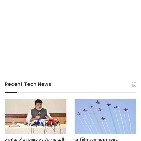
Recent Tech News
दावोस दौरा शंभर टक्के यशस्वी;
नाशिकच्या अवकाशात