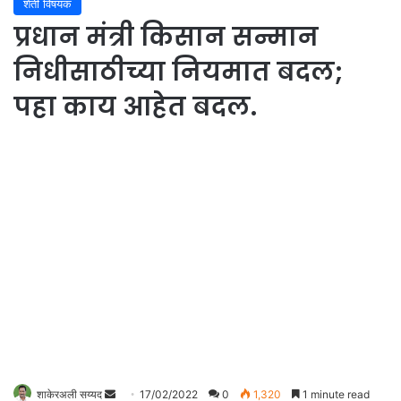
शेती विषयक
प्रधान मंत्री किसान सन्मान
निधीसाठीच्या नियमात बदल;
पहा काय आहेत बदल.
शाकेरअली सय्यद
S
17/02/2022
0
1,320
1 minute read