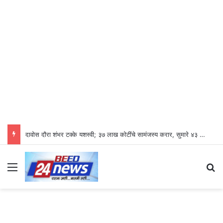
दावोस दौरा शंभर टक्के यशस्वी; ३७ लाख कोटींचे सामंजस्य करार, सुमारे ४३ लाख रोजगारनिर्मिती – उद्योगमंत्री डॉ. उदय सामंत
Menu
S