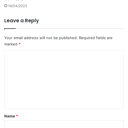
स
16/04/2023
ल्या
चा
Leave a Reply
ति
घां
नी
Your email address will not be published.
Required fields are
के
marked
*
ला
दा
C
वा
o
.
m
m
e
n
t
*
Name
*