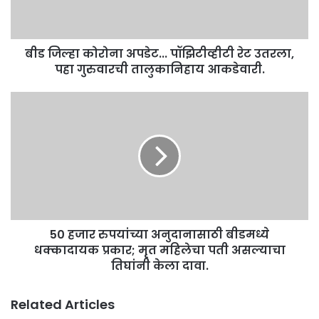
ना
l
अ
a
प
d
बीड जिल्हा कोरोना अपडेट... पॉझिटीव्हीटी रेट उतरला,
डे
d
पहा गुरुवारची तालुकानिहाय आकडेवारी.
ट
r
.
e
.
5
s
.
0
s
पॉ
ह
झि
जा
टी
र
व्ही
रु
टी
प
रे
यां
ट
च्या
उ
50 हजार रुपयांच्या अनुदानासाठी बीडमध्ये
अ
त
धक्कादायक प्रकार; मृत महिलेचा पती असल्याचा
नु
र
दा
तिघांनी केला दावा.
ला
ना
,
सा
Related Articles
प
ठी