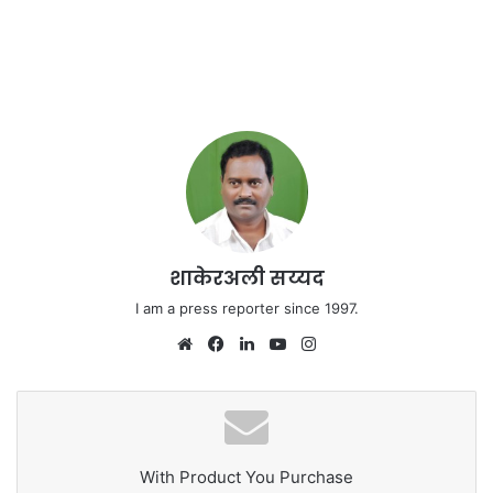
शाकेरअली सय्यद
I am a press reporter since 1997.
We
Fa
Lin
Yo
Ins
bsi
ce
ke
uT
tag
te
bo
dIn
ub
ra
ok
e
m
With Product You Purchase