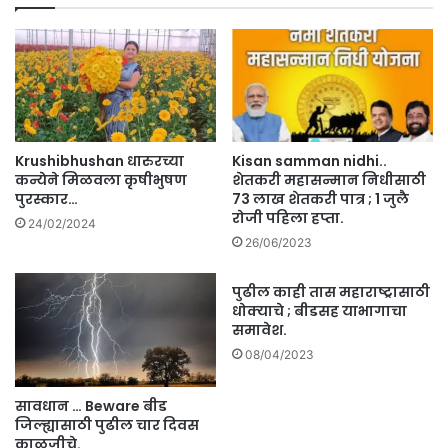
हा
बी
गु
ड
रु
म
वा
ध्ये
र
ध
ची
क्का
ता
दा
लु
य
Krushibhushan धारुरच्या
Kisan samman nidhi..
का
क
कन्येने मिळवला कृषीभुषण
शेतकरी महासन्मान निधीसाठी
नि
प्र
पुरस्कार…
73 लाख शेतकरी पात्र ; 1 जुलै
हा
का
रोजी पहिला हप्ता.
24/02/2024
य
र
26/06/2023
आ
;
क
मृ
पुढील काही तास महाराष्ट्रासाठी
डे
त
धोक्याचे ; बीडसह याभागाचा
वा
म
समावेश.
री
हि
08/04/2023
.
ले
चा
सावधान … Beware बीड
प
जिल्ह्यासाठी पुढील चार दिवस
ती
काळजीचे.
अ