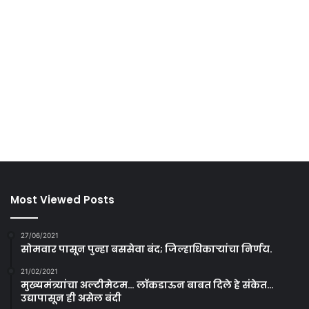
Most Viewed Posts
27/06/2021
सोमवार पासून पुन्हा बससेवा बंद; जिल्हाधिकाऱ्यांचा निर्णय.
21/02/2021
मुख्यमंत्र्यांचा अल्टीमेटम… लॉकडाऊन बाबत दिले हे संकेत…
उद्यापासून ही असेल बंदी