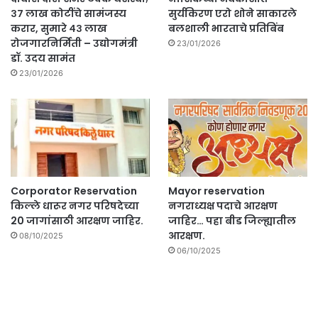
३७ लाख कोटींचे सामंजस्य
सुर्यकिरण एरो शोने साकारले
करार, सुमारे ४३ लाख
बलशाली भारताचे प्रतिबिंब
रोजगारनिर्मिती – उद्योगमंत्री
23/01/2026
डॉ. उदय सामंत
23/01/2026
Corporator Reservation
Mayor reservation
किल्ले धारूर नगर परिषदेच्या
नगराध्यक्ष पदाचे आरक्षण
20 जागांसाठी आरक्षण जाहिर.
जाहिर… पहा बीड जिल्ह्यातील
आरक्षण.
08/10/2025
06/10/2025