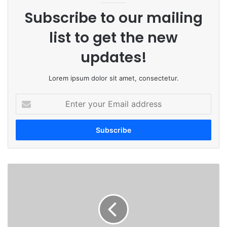
Subscribe to our mailing
list to get the new
updates!
Lorem ipsum dolor sit amet, consectetur.
E
n
t
e
r
y
o
बी
u
ड
r
जि
E
ल्हा
m
को
a
रो
i