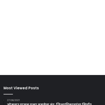
Most Viewed Posts
27/06/2021
सोमवार पासून पुन्हा बससेवा बंद; जिल्हाधिकाऱ्यांचा निर्णय.