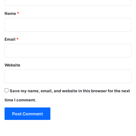
t
*
Name
*
Email
*
Website
Save my name, email, and website in this browser for the next
time I comment.