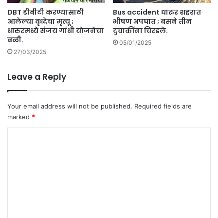
ल
DBT डीबीटी करण्यासाठी
Bus accident धारुर शहरात
दा
आलेल्या वृध्देचा मृत्यू ;
भीषण अपघात ; बसने तीन
रा
धारुरमध्ये संजय गांधी योजनेचा
दुचाकींना चिरडले.
च्या
बळी.
वा
05/01/2025
27/03/2025
ह
ना
ची
Leave a Reply
दु
चा
की
Your email address will not be published.
Required fields are
ला
marked
*
ध
ड
C
क
o
.
m
m
e
n