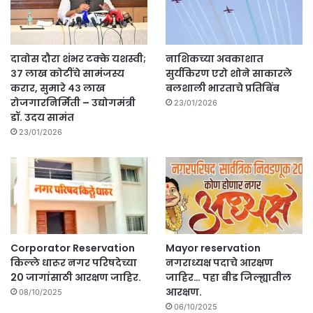
दावोस दौरा शंभर टक्के यशस्वी;
नाशिकच्या अवकाशात
३७ लाख कोटींचे सामंजस्य
सुर्यकिरण एरो शोने साकारले
करार, सुमारे ४३ लाख
बलशाली भारताचे प्रतिबिंब
रोजगारनिर्मिती – उद्योगमंत्री
23/01/2026
डॉ. उदय सामंत
23/01/2026
Corporator Reservation
Mayor reservation
किल्ले धारूर नगर परिषदेच्या
नगराध्यक्ष पदाचे आरक्षण
20 जागांसाठी आरक्षण जाहिर.
जाहिर… पहा बीड जिल्ह्यातील
आरक्षण.
08/10/2025
06/10/2025