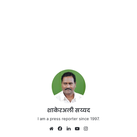
शाकेरअली सय्यद
I am a press reporter since 1997.
We
Fa
Lin
Yo
Ins
bsi
ce
ke
uT
tag