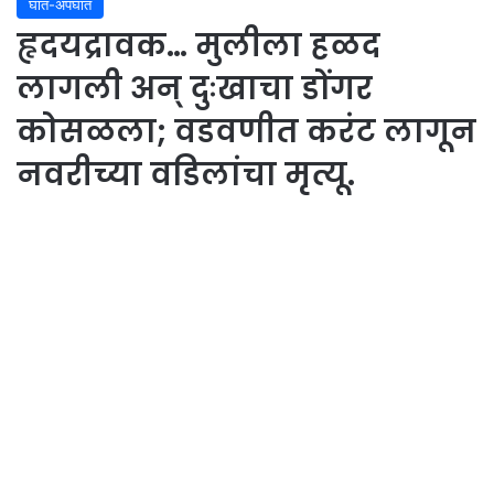
घात-अपघात
हृदयद्रावक… मुलीला हळद
लागली अन् दुःखाचा डोंगर
कोसळला; वडवणीत करंट लागून
नवरीच्या वडिलांचा मृत्यू.