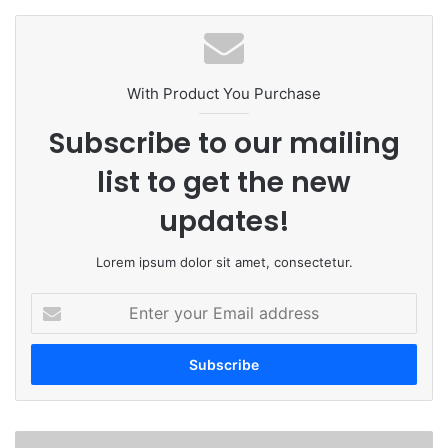
te
bo
dIn
ub
ra
ok
e
m
With Product You Purchase
Subscribe to our mailing
list to get the new
updates!
Lorem ipsum dolor sit amet, consectetur.
E
n
t
e
r
y
o
अं