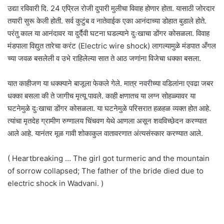
उद्या रविवारी दि. 24 एप्रिल रोजी दुपारी मुलीचा विवाह होणार होता. यासाठी जोरदार
तयारी सुरू केली होती. सर्व कुटुंब व नातेवाईक एका आनंदाच्या डोहात बुडाले होते.
परंतु काल या आनंदावर या दुर्दैवी घटना घडल्याने दुःखाचा डोंगर कोसळला. विवाह
मंडपाला विद्युत तारेचा करंट (Electric wire shock) लागल्यामुळे मंडपात अँगल
च्या जवळ बसलेली व उभे राहिलेल्या सात ते आठ जणांना विजेचा धक्का बसला.
यात काहीजण या धक्क्याने बाजूला फेकले गेले. मात्र नवरीच्या वडिलांना एवढा जबर
धक्का बसला की ते जागीच मृत्यू पावले. काही क्षणातच या लग्न सोहळ्यावर या
घटनेमुळे दुःखाचा डोंगर कोसळला. या घटनेमुळे परिसरात हळहळ व्यक्त होत आहे.
त्यांचा मृतदेह ग्रामीण रुग्णालय चिंचवण येथे आणला असून शवविच्छेदन करण्यात
आले आहे. यानंतर मूळ गावी शोकाकुल वातावरणात अंत्यसंस्कार करण्यात आले.
( Heartbreaking … The girl got turmeric and the mountain
of sorrow collapsed; The father of the bride died due to
electric shock in Wadvani. )