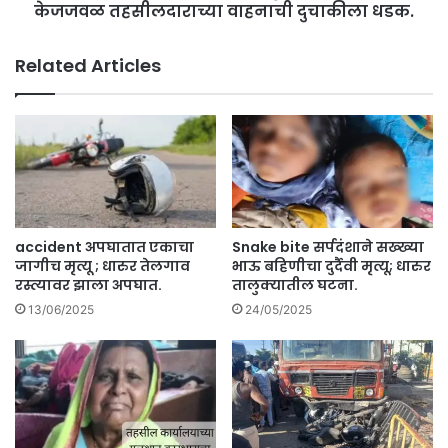
गी
केजजवळ तहसीलदाराच्या वाहनाची दुचाकीला धडक.
ज
च
व
मृ
ळ
Related Articles
त्यू
दु
.
स
रा
अ
प
घा
त
;
त
accident अपघातात एकाचा
Snake bite सर्पदंशाने सख्ख्या
र
जागीच मृत्यू ; धारुर तेलगाव
भाऊ बहिणीचा दुर्दैवी मृत्यू; धारुर
के
रस्त्यावर झाला अपघात.
तालुक्यातील घटना.
ज
13/06/2025
24/05/2025
ज
व
ळ
त
ह
सी