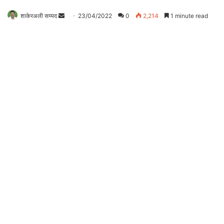
शाकेरअली सय्यद
S
23/04/2022
0
2,214
1 minute read
e
n
d
a
n
e
m
a
i
l