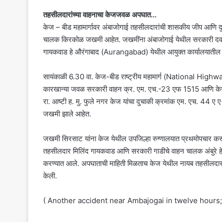
तहसीलदारांच्या वाहनाचा केजजवळ अपघात…
केज – बीड महामार्गावर अंबाजोगाई तहसीलदारांची शासकीय जीप आणि
चालक किरकोळ जखमी आहेत. जखमींना अंबाजोगाई येथील सरकारी दवाखा
गायकवाड हे औरंगाबाद (Aurangabad) येथील आयुक्त कार्यालयातील
सायंकाळी 6.30 वा. केज-बीड राष्ट्रीय महामार्ग (National Highw
कारखान्या जवळ सरकारी वाहन क्र. एम. एच.-23 एफ 1515 आणि केज कड
रा. आष्टी ह. मु. फुले नगर केज यांचा दुचाकी क्रमांक एम. एच. 44
जखमी झाले आहेत.
जखमी सिरसाट यांना केज येथील उपजिल्हा रुग्णालयात प्रथमोपचार करू
तहसीलदार मिलिंद गायकवाड आणि सरकारी गाडीचे वाहन चालक अंबुरे हे 
करण्यात आले. अपघाताची माहिती मिळताच केज येथील नायब तहसीलदार 
केली.
( Another accident near Ambajogai in twelve hours; 