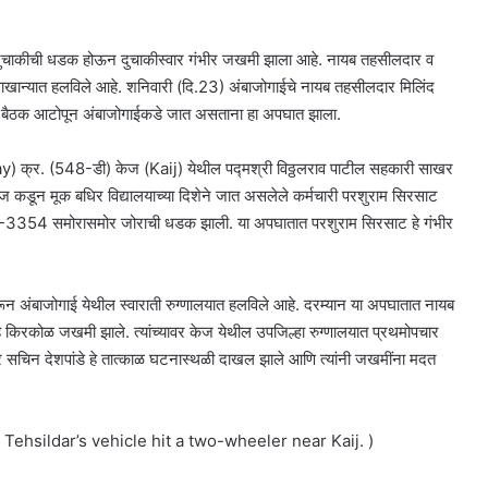
 दुचाकीची धडक होऊन दुचाकीस्वार गंभीर जखमी झाला आहे. नायब तहसीलदार व
न्यात हलविले आहे. शनिवारी (दि.23) अंबाजोगाईचे नायब तहसीलदार मिलिंद
 बैठक आटोपून अंबाजोगाईकडे जात असताना हा अपघात झाला.
ay) क्र. (548-डी) केज (Kaij) येथील पद्मश्री विठ्ठलराव पाटील सहकारी साखर
ून मूक बधिर विद्यालयाच्या दिशेने जात असलेले कर्मचारी परशुराम सिरसाट
 ए ए-3354 समोरासमोर जोराची धडक झाली. या अपघातात परशुराम सिरसाट हे गंभीर
न अंबाजोगाई येथील स्वाराती रुग्णालयात हलविले आहे. दरम्यान या अपघातात नायब
किरकोळ जखमी झाले. त्यांच्यावर केज येथील उपजिल्हा रुग्णालयात प्रथमोपचार
सचिन देशपांडे हे तात्काळ घटनास्थळी दाखल झाले आणि त्यांनी जखमींना मदत
Tehsildar’s vehicle hit a two-wheeler near Kaij. )