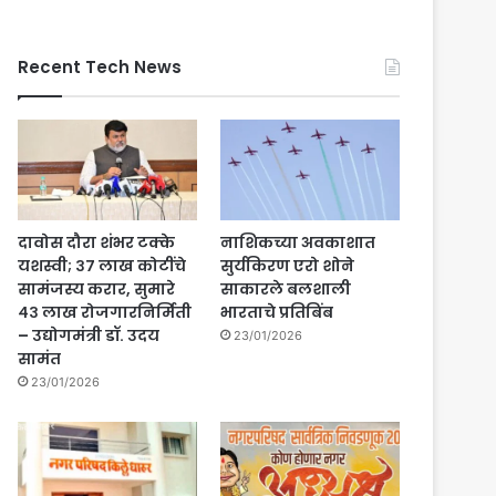
Recent Tech News
दावोस दौरा शंभर टक्के
नाशिकच्या अवकाशात
यशस्वी; ३७ लाख कोटींचे
सुर्यकिरण एरो शोने
सामंजस्य करार, सुमारे
साकारले बलशाली
४३ लाख रोजगारनिर्मिती
भारताचे प्रतिबिंब
– उद्योगमंत्री डॉ. उदय
23/01/2026
सामंत
23/01/2026