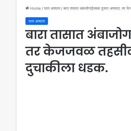
Home
/
घात अपघात
/
बारा तासात अंबाजोगाईजवळ दुसरा अपघात; तर क
घात अपघात
बारा तासात अंबाजो
तर केजजवळ तहसीलद
दुचाकीला धडक.