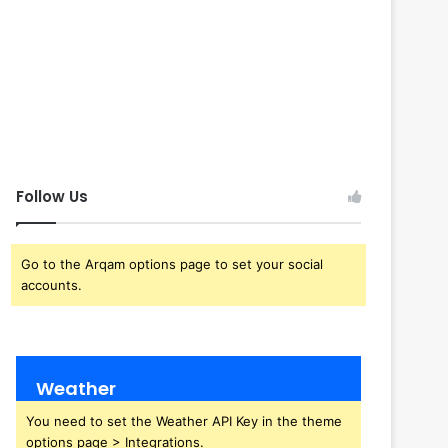
Follow Us
Go to the Arqam options page to set your social
accounts.
Weather
You need to set the Weather API Key in the theme
options page > Integrations.