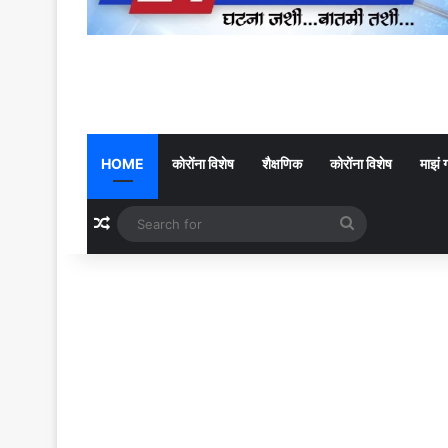
HOME
कोरोंना विशेष
शैक्षणिक
कोरोंना विशेष
माझं 
Random Article
Search
for