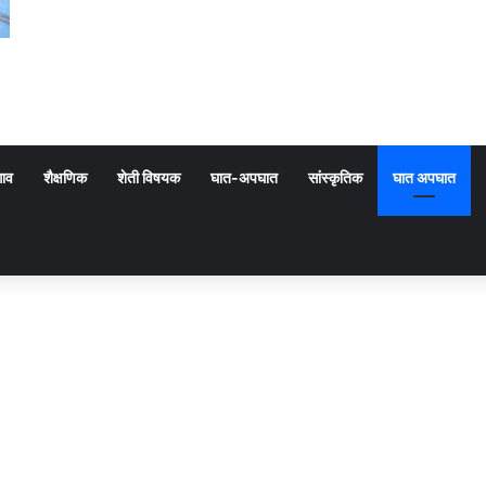
गाव
शैक्षणिक
शेती विषयक
घात-अपघात
सांस्कृतिक
घात अपघात