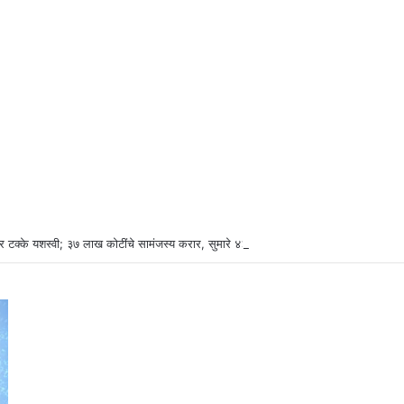
र टक्के यशस्वी; ३७ लाख कोटींचे सामंजस्य करार, सुमारे ४३ लाख रोजगारनिर्मिती – उद्योगमंत्री ड