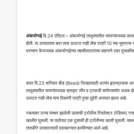
अंबाजोगाई
दि.24 एप्रिल – अंबाजोगाई तालुक्यातील सायगांवजवळ का
होती. या अपघातास बारा तास उलटत नाही तोच रात्री 10 च्या सुमारास य
दरम्यान केजजवळ अंबाजोगाईच्या तहसीलदारांच्या वाहनाने एका दुचाक
काल दि.23 शनिवार बीड (Beed) जिल्ह्यासाठी अत्यंत हृदयद्रावक अ
तालुक्यातील सायगांवजवळ क्रुझर जीप व ट्रकची समोरासमोर धडक ह
उलटत नाही तोच याच ठिकाणी रात्री पुन्हा दुहेरी अपघात झाला आहे.
रस्त्यावर उभ्या पंक्चर झालेली ऊसाची ट्रॉलीस रिफ्लेक्टर (रेडियम) नस
खालीत घुसली. या पाठोपाठ एक दुचाकी ही ट्रॉलीच्या खाली घुसली. यामध
तातडीने उपचारासाठी दवाखान्यात हलविण्यात आले आहे.