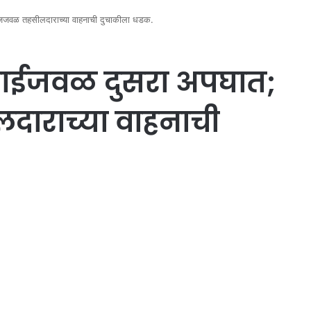
ेजजवळ तहसीलदाराच्या वाहनाची दुचाकीला धडक.
गाईजवळ दुसरा अपघात;
ाराच्या वाहनाची