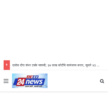
दावोस दौरा शंभर टक्के यशस्वी; ३७ लाख कोटींचे सामंजस्य करार, सुमारे ४३ लाख रोजगारनिर्मिती – उद्योगमंत्री डॉ. उदय सामंत
Menu
S