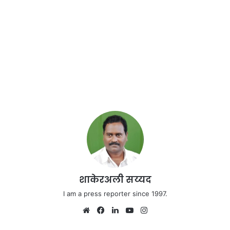
शाकेरअली सय्यद
I am a press reporter since 1997.
We
Fa
Lin
Yo
Ins
bsi
ce
ke
uT
tag