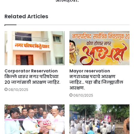
आत्महत्या.
च्या
d
स
e
Related Articles
त्ता
धा
सं
रु
घ
र
र्षा
ता
चा
लु
नि
क्या
का
त
ल
त
उ
रु
Corporator Reservation
Mayor reservation
द्या
ण
किल्ले धारूर नगर परिषदेच्या
नगराध्यक्ष पदाचे आरक्षण
;
शे
20 जागांसाठी आरक्षण जाहिर.
जाहिर… पहा बीड जिल्ह्यातील
का
आरक्षण.
त
08/10/2025
य
क
06/10/2025
आ
ऱ्या
हे
ची
श
आ
क्य
त्म
ता
ह
.
त्या