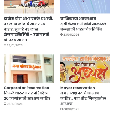
दावोस दौरा शंभर टक्के यशस्वी;
नाशिकच्या अवकाशात
३७ लाख कोटींचे सामंजस्य
सुर्यकिरण एरो शोने साकारले
करार, सुमारे ४३ लाख
बलशाली भारताचे प्रतिबिंब
रोजगारनिर्मिती – उद्योगमंत्री
23/01/2026
डॉ. उदय सामंत
23/01/2026
Corporator Reservation
Mayor reservation
किल्ले धारूर नगर परिषदेच्या
नगराध्यक्ष पदाचे आरक्षण
20 जागांसाठी आरक्षण जाहिर.
जाहिर… पहा बीड जिल्ह्यातील
आरक्षण.
08/10/2025
06/10/2025