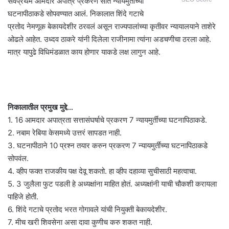
सर्वप्रथम आमदार अपात्र प्रकरण सात न्यायमुर्तींच्या
घटनापीठाकडे सोपवण्यात आलं. निकालात शिंदे गटाचे
प्रतोद नेमणूक बेकायदेशीर ठरवलं असून राज्यपालांच्या कृतीवर न्यायालयाने ताशेरे
ओढले आहेत. उध्दव ठाकरे यांनी दिलेला राजीनामा त्यांना अडचणीचा ठरला आहे.
मात्र यापुढे विधिमंडळात काय होणार याकडे लक्ष लागुन आहे.
निकालातील प्रमुख मुद्दे…
1. 16 आमदार अपात्रता सत्तासंघर्षाचे प्रकरण 7 न्यायमुर्तींच्या घटनापिठाकडे.
2. नबाम रेबिया केसमध्ये उत्तरं सापडत नाही.
3. घटनापीठाने 10 प्रश्न तयार करुन प्रकरण 7 न्यायमुर्तींच्या घटनापिठाकडे
सोपवंल.
4. व्हीप फक्त राजकीय पक्ष देवू शकतो. हा व्हीप दहाव्या सुचीसाठी महत्वाचा.
5. 3 जुलैला फुट पडली हे अध्यक्षांना माहित होतं. अध्यक्षांनी याची चौकशी करायला
पाहिजे होती.
6. शिंदे गटाचे प्रतोद भरत गोगावले यांची नियुक्ती बेकायदेशीर.
7. मीच खरी शिवसेना असा दावा कुणीच करु शकत नाही.