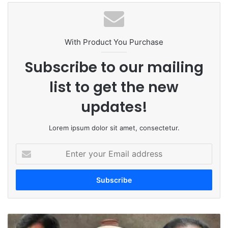
te
bo
dIn
ub
ra
ok
e
m
With Product You Purchase
Subscribe to our mailing
list to get the new
updates!
Lorem ipsum dolor sit amet, consectetur.
E
n
t
e
r
y
o
M
u