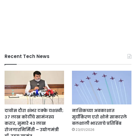
Recent Tech News
दावोस दौरा शंभर टक्के यशस्वी;
नाशिकच्या अवकाशात
३७ लाख कोटींचे सामंजस्य
सुर्यकिरण एरो शोने साकारले
करार, सुमारे ४३ लाख
बलशाली भारताचे प्रतिबिंब
रोजगारनिर्मिती – उद्योगमंत्री
23/01/2026