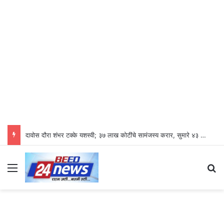
दावोस दौरा शंभर टक्के यशस्वी; ३७ लाख कोटींचे सामंजस्य करार, सुमारे ४३ लाख रोजगारनिर्मिती – उद्योगमंत्री डॉ. उदय सामंत
Menu
S