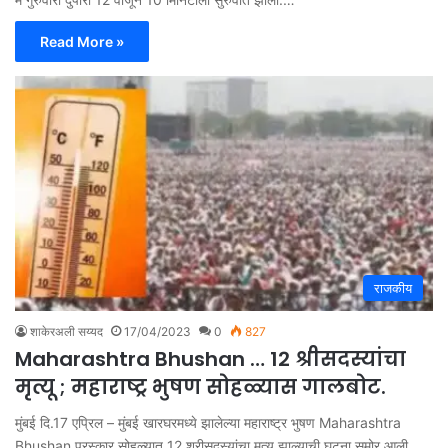
Read More »
राजकीय
शाकेरअली सय्यद
17/04/2023
0
827
Maharashtra Bhushan … 12 श्रीसदस्यांचा
मृत्यू ; महाराष्ट्र भुषण सोहळ्यास गालबोट.
मुंबई दि.17 एप्रिल – मुंबई खारघरमध्ये झालेल्या महाराष्ट्र भुषण Maharashtra
Bhushan पुरस्कार सोहळ्यात 12 श्रीसदस्यांचा मृत्यू झाल्याची घटना समोर आली…