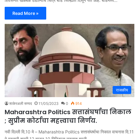
शिवसेनेत खळबळ उडाल्याचे चित्र बीड जिल्ह्यात दिसून येत आहे. बीडमध्ये…
Read More »
राजकीय
शाकेरअली सय्यद
11/05/2023
0
914
Maharashtra Politics सत्तासंघर्षाचा निकाल
; सुप्रीम कोर्टाचा महत्त्वाचा निर्णय.
नवी दिल्ली दि.10 मे – Maharashtra Politics सत्तासंघर्षाचा निकाल वाचनास दि.11
मे गुरुवारी दुपारी 12 वाजून 10 मिनिटाला सुरुवात झाली.…