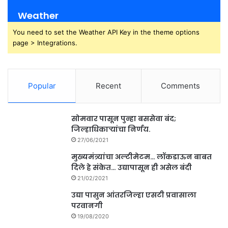
Weather
You need to set the Weather API Key in the theme options
page > Integrations.
Popular
Recent
Comments
सोमवार पासून पुन्हा बससेवा बंद;
जिल्हाधिकाऱ्यांचा निर्णय.
27/06/2021
मुख्यमंत्र्यांचा अल्टीमेटम… लॉकडाऊन बाबत
दिले हे संकेत… उद्यापासून ही असेल बंदी
21/02/2021
उद्या पासुन आंतरजिल्हा एसटी प्रवासाला
परवानगी
19/08/2020