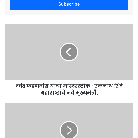
address
देवेंद्र
फडणवीस
यांचा
मास्टरस्ट्रोक
;
एकनाथ
शिंदे
महाराष्ट्राचे
नवे
देवेंद्र फडणवीस यांचा मास्टरस्ट्रोक ; एकनाथ शिंदे
मुख्यमंत्री.
महाराष्ट्राचे नवे मुख्यमंत्री.
यंदाची
प्रधानमंत्री
पीक
विमा
योजना
बीड