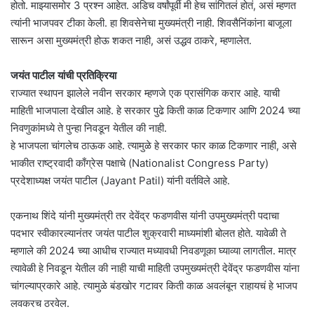
होतो. माझ्यासमोर 3 प्रश्न आहेत. अडिच वर्षांपूर्वी मी हेच सांगितलं होतं, असं म्हणत
त्यांनी भाजपवर टीका केली. हा शिवसेनेचा मुख्यमंत्री नाही. शिवसैनिंकांना बाजूला
सारून असा मुख्यमंत्री होऊ शकत नाही, असं उद्धव ठाकरे, म्हणालेत.
जयंत पाटील यांची प्रतिक्रिया
राज्यात स्थापन झालेले नवीन सरकार म्हणजे एक प्रासंगिक करार आहे. याची
माहिती भाजपाला देखील आहे. हे सरकार पुढे किती काळ टिकणार आणि 2024 च्या
निवणुकांमध्ये ते पुन्हा निवडून येतील की नाही.
हे भाजपला चांगलेच ठाऊक आहे. त्यामुळे हे सरकार फार काळ टिकणार नाही, असे
भाकीत राष्ट्रवादी काँग्रेस पक्षाचे (Nationalist Congress Party)
प्रदेशाध्यक्ष जयंत पाटील (Jayant Patil) यांनी वर्तविले आहे.
एकनाथ शिंदे यांनी मुख्यमंत्री तर देवेंद्र फडणवीस यांनी उपमुख्यमंत्री पदाचा
पदभार स्वीकारल्यानंतर जयंत पाटील शुक्रवारी माध्यमांशी बोलत होते. यावेळी ते
म्हणाले की 2024 च्या आधीच राज्यात मध्यावधी निवडणूका घ्याव्या लागतील. मात्र
त्यावेळी हे निवडून येतील की नाही याची माहिती उपमुख्यमंत्री देवेंद्र फडणवीस यांना
चांगल्याप्रकारे आहे. त्यामुळे बंडखोर गटावर किती काळ अवलंबून राहायचं हे भाजप
लवकरच ठरवेल.