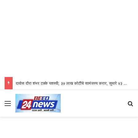
दावोस दौरा शंभर टक्के यशस्वी; ३७ लाख कोटींचे सामंजस्य करार, सुमारे ४३ लाख रोजगारनिर्मिती – उद्योगमंत्री डॉ. उदय सामंत
Menu
Se