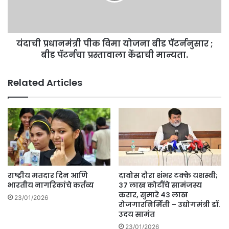
पॅटर्ननुसार
;
बीड
यंदाची प्रधानमंत्री पीक विमा योजना बीड पॅटर्ननुसार ;
पॅटर्नचा
प्रस्तावाला
बीड पॅटर्नचा प्रस्तावाला केंद्राची मान्यता.
केंद्राची
मान्यता.
Related Articles
राष्ट्रीय मतदार दिन आणि
दावोस दौरा शंभर टक्के यशस्वी;
भारतीय नागरिकांचे कर्तव्य
३७ लाख कोटींचे सामंजस्य
करार, सुमारे ४३ लाख
23/01/2026
रोजगारनिर्मिती – उद्योगमंत्री डॉ.
उदय सामंत
23/01/2026