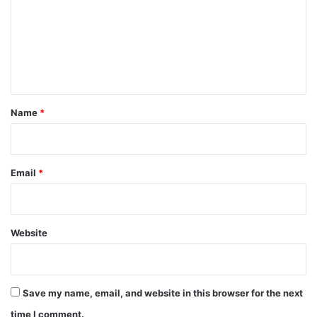
m
m
e
n
t
*
Name
*
Email
*
Website
Save my name, email, and website in this browser for the next
time I comment.