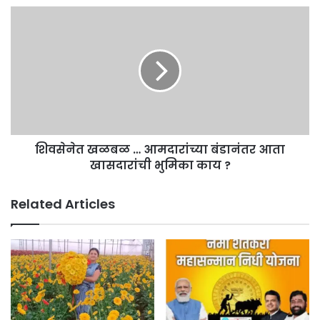
शिवसेनेत
खळबळ
…
आमदारांच्या
बंडानंतर
आता
खासदारांची
भुमिका
काय
शिवसेनेत खळबळ … आमदारांच्या बंडानंतर आता
?
खासदारांची भुमिका काय ?
Related Articles