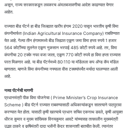
असून, राज्य सरकारकडून लवकरच अंमलबजावणीचा आदेश काढण्यात येणार
आहेत.
राज्यात बीड पॅटर्न हा बीड जिल्ह्यात खरीप हंगाम 2020 पासून भारतीय कृषी विमा
कंपनीमार्फत (Indian Agricultural Insurance Company) राबविण्यात
येत आहे. गेल्या तीन हंगामामध्ये बीड जिह्यात एकूण जमा विमा हप्ता रुपये 1 हजार
564 कोटींच्या तुलनेत एकूण नुकसान भरपाई 485 कोटी रुपये आहे. तर, विमा
कंपनीचा 20 टक्के नफा वजा जाता, एकूण 770 कोटी रुपये हा विमा हप्ता राज्यास
परत मिळणार आहे. या बीड पॅटर्नमध्ये 80:110 या मॉडेलला कप अ‍ॅण्ड कॅप मॉडेल
म्हणतात. म्हणजे विमा कंपनीच्या नफ्याला वीस टक्क्यांपर्यंत मर्यादा घालण्यात आली
आहे.
नव्या पॅटर्नची मागणी
प्रधानमंत्री पीक विमा योजनेचा ( Prime Minister’s Crop Insurance
Scheme ) बीड पॅटर्न राज्यात राबवण्यासाठी अधिकाऱ्यांकडून सातत्याने पाठपुरावा
करण्यात येत होता. यासाठी कृषी खात्याचे प्रधान सचिव एकनाथ डवले, कृषी आयुक्त
धीरज कुमार व मुख्य सांख्यिक विनयकुमार आवटे यांच्यासह तत्कालीन मुख्यमंत्री
उद्धव ठाकरे व कृषिमंत्री दादा भुसेंनी केंद्र शासनाशी बातचीत केली. त्यानंतर