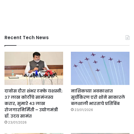
Recent Tech News
दावोस दौरा शंभर टक्के यशस्वी;
नाशिकच्या अवकाशात
३७ लाख कोटींचे सामंजस्य
सुर्यकिरण एरो शोने साकारले
करार, सुमारे ४३ लाख
बलशाली भारताचे प्रतिबिंब
रोजगारनिर्मिती – उद्योगमंत्री
23/01/2026
डॉ. उदय सामंत
23/01/2026