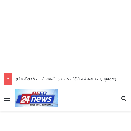
दावोस दौरा शंभर टक्के यशस्वी; ३७ लाख कोटींचे सामंजस्य करार, सुमारे ४३ लाख रोजगारनिर्मिती – उद्योगमंत्री डॉ. उदय सामंत
Menu
Se