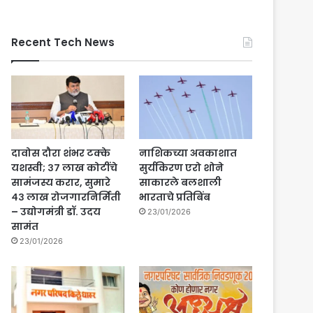
Recent Tech News
दावोस दौरा शंभर टक्के
नाशिकच्या अवकाशात
यशस्वी; ३७ लाख कोटींचे
सुर्यकिरण एरो शोने
सामंजस्य करार, सुमारे
साकारले बलशाली
४३ लाख रोजगारनिर्मिती
भारताचे प्रतिबिंब
– उद्योगमंत्री डॉ. उदय
23/01/2026
सामंत
23/01/2026