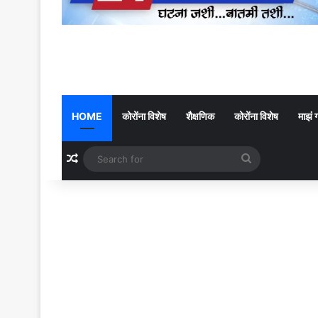
HOME
कोरोंना विशेष
शैक्षणिक
कोरोंना विशेष
माझं 
Random Article
Search
for