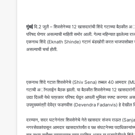
मुंबई
दि.2 जुलै – शिवसेनेच्या 12 खासदारांची शिंदे गटाच्या बैठकीत 
परिषद घेणार असल्याची माहिती समोर आली. गेल्या महिन्यात झालेल्या
एकनाथ शिंदे (Eknath Shinde) गटानं बंडखोरी करत भाजपासोबत राज
असल्याची चर्चा होती.
एकनाथ शिंदे गटात शिवसेनेचे (Shiv Sena) तब्बल 40 आमदार (MLA)
गटाची अॉनलाईन बैठक झाली. या बैठकीत शिवसेनेच्या 12 खासदारांन
उद्या दिल्ली येथे पत्रकार परिषद घेवून आपली भुमिका स्पष्ट करणार अस
उपमुख्यमंत्री देवेंद्र फडणवीस (Devendra Fadanvis) हे देखील दि
दरम्यान, सदर घटनेनंतर शिवसेनेचे नेते खासदार संजय राऊत (Sanjay R
नगरसेवकांपासून आमदार खासदारांपर्यंत व पक्ष संघटनेच्या पदाधिकाऱ्या
वाद सध्या सर्वोच्च न्यायालयात न्याय प्रविष्ट असून या घडामोडीमुळे शि