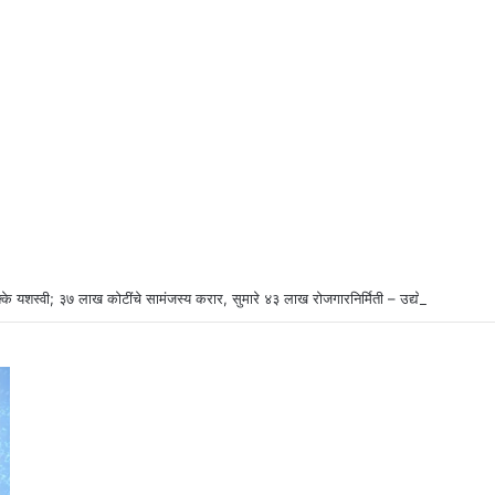
्के यशस्वी; ३७ लाख कोटींचे सामंजस्य करार, सुमारे ४३ लाख रोजगारनिर्मिती – उद्योगमंत्री डॉ. उ