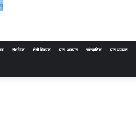
गाव
शैक्षणिक
शेती विषयक
घात-अपघात
सांस्कृतिक
घात अपघात