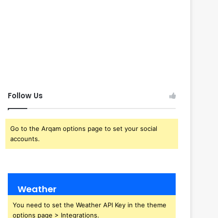
Follow Us
Go to the Arqam options page to set your social
accounts.
Weather
You need to set the Weather API Key in the theme
options page > Integrations.