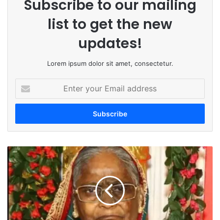
Subscribe to our mailing
list to get the new
updates!
Lorem ipsum dolor sit amet, consectetur.
E
n
t
e
r
y
o
p
u
a
r
s
E
s
m
e
a
d
i
a
l