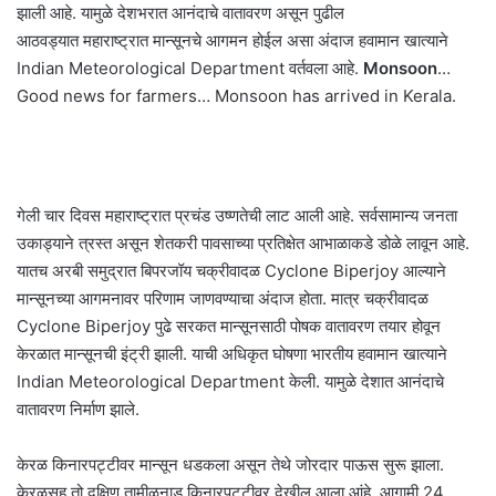
झाली आहे. यामुळे देशभरात आनंदाचे वातावरण असून पुढील
आठवड्यात महाराष्ट्रात मान्सूनचे आगमन होईल असा अंदाज हवामान खात्याने
Indian Meteorological Department वर्तवला आहे.
Monsoon
…
Good news for farmers… Monsoon has arrived in Kerala.
गेली चार दिवस महाराष्ट्रात प्रचंड उष्णतेची लाट आली आहे. सर्वसामान्य जनता
उकाड्याने त्रस्त असून शेतकरी पावसाच्या प्रतिक्षेत आभाळाकडे डोळे लावून आहे.
यातच अरबी समुद्रात बिपरजॉय चक्रीवादळ Cyclone Biperjoy आल्याने
मान्सूनच्या आगमनावर परिणाम जाणवण्याचा अंदाज होता. मात्र चक्रीवादळ
Cyclone Biperjoy पुढे सरकत मान्सूनसाठी पोषक वातावरण तयार होवून
केरळात मान्सूनची इंट्री झाली. याची अधिकृत घोषणा भारतीय हवामान खात्याने
Indian Meteorological Department केली. यामुळे देशात आनंदाचे
वातावरण निर्माण झाले.
केरळ किनारपट्टीवर मान्सून धडकला असून तेथे जोरदार पाऊस सुरू झाला.
केरळसह तो दक्षिण तामीळनाडू किनारपट्टीवर देखील आला आंहे. आगामी 24