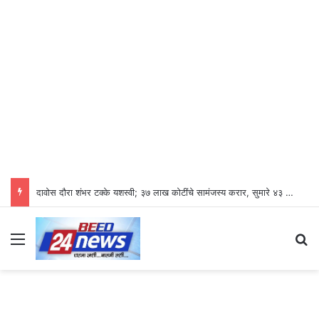
दावोस दौरा शंभर टक्के यशस्वी; ३७ लाख कोटींचे सामंजस्य करार, सुमारे ४३ लाख रोजगारनिर्मिती – उद्योगमंत्री डॉ. उदय सामंत
Menu
S