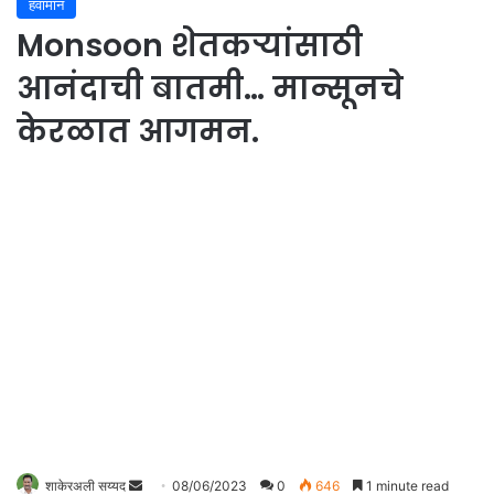
हवामान
Monsoon शेतकऱ्यांसाठी
आनंदाची बातमी… मान्सूनचे
केरळात आगमन.
शाकेरअली सय्यद
S
08/06/2023
0
646
1 minute read