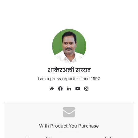
शाकेरअली सय्यद
I am a press reporter since 1997.
We
Fa
Lin
Yo
Ins
bsi
ce
ke
uT
tag
te
bo
dIn
ub
ra
ok
e
m
With Product You Purchase