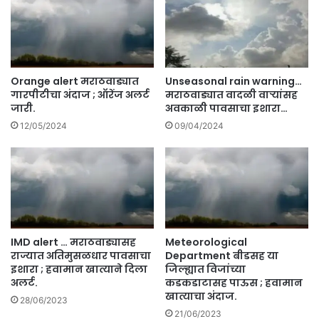
भी
ता
ष
व
ण
र
अ
णा
प
त
घा
Orange alert मराठवाड्यात
Unseasonal rain warning…
झा
ता
गारपीटीचा अंदाज ; ऑरेंज अलर्ट
मराठवाड्यात वादळी वाऱ्यांसह
ले
त
जारी.
अवकाळी पावसाचा इशारा…
अं
दो
12/05/2024
09/04/2024
त्य
न
सं
डॉ
स्का
क्ट
र
र
.
चा
मृ
त्यू
IMD alert … मराठवाड्यासह
Meteorological
;
राज्यात अतिमुसळधार पावसाचा
Department बीडसह या
आ
इशारा ; हवामान खात्याने दिला
जिल्ह्यात विजांच्या
ड
अलर्ट.
कडकडाटासह पाऊस ; हवामान
स
खात्याचा अंदाज.
28/06/2023
रो
21/06/2023
ड