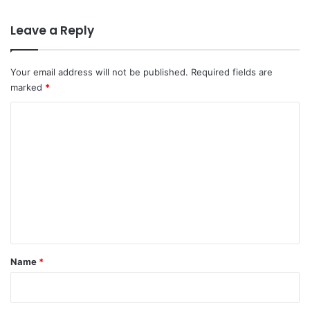
व
री
Leave a Reply
ल
घ
ट
Your email address will not be published.
Required fields are
ना
marked
*
.
C
o
m
m
e
n
t
*
Name
*