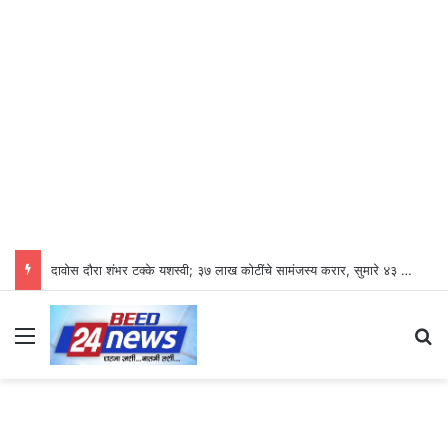
दावोस दौरा शंभर टक्के यशस्वी; ३७ लाख कोटींचे सामंजस्य करार, सुमारे ४३ लाख रोजगारनिर्मिती – उद्योगमंत्री डॉ. उदय सामंत
Menu
Se