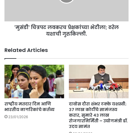
ठरेल
यशाची
गुरुकिल्ली.
'मुसंडी' चित्रपट लवकरच प्रेक्षकांच्या भेटीला; ठरेल
यशाची गुरुकिल्ली.
Related Articles
राष्ट्रीय मतदार दिन आणि
दावोस दौरा शंभर टक्के यशस्वी;
भारतीय नागरिकांचे कर्तव्य
३७ लाख कोटींचे सामंजस्य
करार, सुमारे ४३ लाख
23/01/2026
रोजगारनिर्मिती – उद्योगमंत्री डॉ.
उदय सामंत