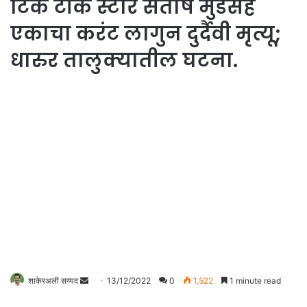
टिक टॉक स्टार संतोष मुंडेसह
एकाचा करंट लागुन दुर्दैवी मृत्यू;
धारुर तालुक्यातील घटना.
Send
शाकेरअली सय्यद
13/12/2022
0
1,522
1 minute read
an