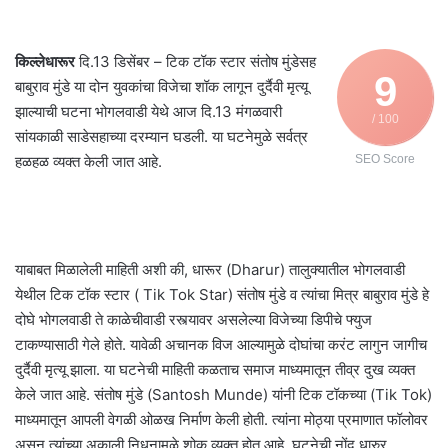
किल्लेधारूर
दि.13 डिसेंबर – टिक टॉक स्टार संतोष मुंडेसह
9
बाबुराव मुंडे या दोन युवकांचा विजेचा शॉक लागून दुर्दैवी मृत्यू
झाल्याची घटना भोगलवाडी येथे आज दि.13 मंगळवारी
/ 100
सांयकाळी साडेसहाच्या दरम्यान घडली. या घटनेमुळे सर्वत्र
हळहळ व्यक्त केली जात आहे.
SEO Score
याबाबत मिळालेली माहिती अशी की, धारूर (Dharur) तालुक्यातील भोगलवाडी
येथील टिक टॉक स्टार ( Tik Tok Star) संतोष मुंडे व त्यांचा मित्र बाबुराव मुंडे हे
दोघे भोगलवाडी ते काळेचीवाडी रस्त्यावर असलेल्या विजेच्या डिपीचे फ्युज
टाकण्यासाठी गेले होते. यावेळी अचानक विज आल्यामुळे दोघांचा करंट लागुन जागीच
दुर्दैवी मृत्यू झाला. या घटनेची माहिती कळताच समाज माध्यमातून तीव्र दुख व्यक्त
केले जात आहे. संतोष मुंडे (Santosh Munde) यांनी टिक टॉकच्या (Tik Tok)
माध्यमातून आपली वेगळी ओळख निर्माण केली होती. त्यांना मोठ्या प्रमाणात फॉलोवर
असून त्यांच्या अकाली निधनामुळे शोक व्यक्त होत आहे. घटनेची नोंद धारुर