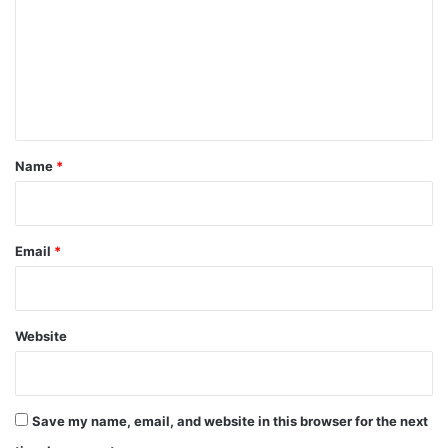
m
m
e
n
t
*
Name
*
Email
*
Website
Save my name, email, and website in this browser for the next