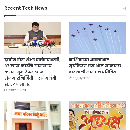
Recent Tech News
दावोस दौरा शंभर टक्के यशस्वी;
नाशिकच्या अवकाशात
३७ लाख कोटींचे सामंजस्य
सुर्यकिरण एरो शोने साकारले
करार, सुमारे ४३ लाख
बलशाली भारताचे प्रतिबिंब
रोजगारनिर्मिती – उद्योगमंत्री
23/01/2026
डॉ. उदय सामंत
23/01/2026