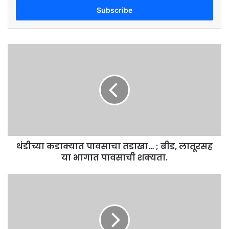
address
थंडीच्या
कडाक्यात
पावसाचा
तडाखा…
;
बीड,
लातूरसह
या
भागात
थंडीच्या कडाक्यात पावसाचा तडाखा… ; बीड, लातूरसह
पावसाची
शक्यता.
या भागात पावसाची शक्यता.
'मुसंडी'
चित्रपट
लवकरच
प्रेक्षकांच्या
भेटीला;