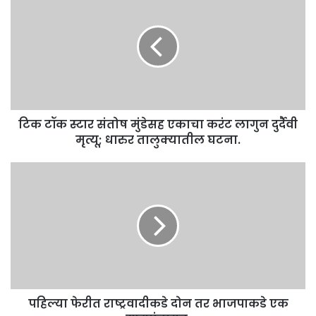
टॉक
स्टार
संतोष
मुंडेसह
एकाचा
करंट
लागुन
दुर्दैवी
टिक टॉक स्टार संतोष मुंडेसह एकाचा करंट लागुन दुर्दैवी
मृत्यू;
धारुर
मृत्यू; धारुर तालुक्यातील घटना.
तालुक्यातील
घटना.
पहिल्या
फेरीत
राष्ट्रवादीकडे
दोन
तर
भाजपाकडे
एक
ग्रामपंचायत.
पहिल्या फेरीत राष्ट्रवादीकडे दोन तर भाजपाकडे एक