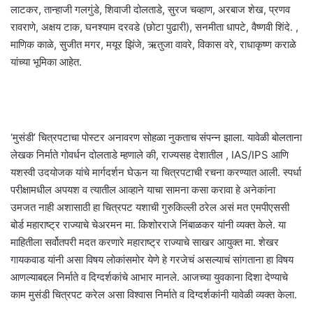
लाटकर, तान्हाजी गलगुंडे, शिवाजी दोलताडे, सुरज चव्हाण, अरबाज शेख, प्रणव
रावराणे, अक्षय टाक, घनश्याम दरवडे (छोटा पुढारी), सनमीता धापटे, वैष्णवी शिंदे. ,
माणिक काळे, सुजीत मगर, मयूर झिंजे, ऋतुजा वावरे, विकास वरे, राधाकृष्ण कराळे
यांच्या भूमिका आहेत.
‘मुसंडी’ चित्रपटाचा पोस्टर अनावरण सोहळा नुकताच संपन्न झाला. यावेळी बोलताना
लेखक निर्माते गोवर्धन दोलताडे म्हणाले की, राज्यसह देशातील , IAS/IPS आणि
यशस्वी उदयोजक यांचे मार्गदर्शन घेऊन या चित्रपटाची रचना करण्यात आली. स्पर्धा
परीक्षामधील अपयश व त्यातील आव्हाने याचा सामना कसा करावा हे अनेकांना
उमजत नाही अशासाठी हा चित्रपट यशाची गुरुकिल्ली ठरेल असं मत एमपीएससी
बोर्ड महाराष्ट्र राज्याचे चेअरमन मा. किशोरराजे निंबाळकर यांनी व्यक्त केले. या
माहितीला सर्वोतपरी मदत करणारे महाराष्ट्र राज्याचे साखर आयुक्त मा. शेखर
गायकवाड यांनी असा विषय लोकांसमोर येणे हे गरजेचं असल्याचं सांगताना हा विषय
आणल्याबद्दल निर्माते व दिग्दर्शकांचे आभार मानले. आजच्या युवकाना दिशा देण्याचे
काम मुसंडी चित्रपट करेल असा विश्वास निर्माते व दिग्दर्शकांनी यावेळी व्यक्त केला.