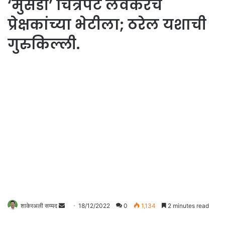
‘मुसंडी’ चित्रपट लवकरच
प्रेक्षकांच्या भेटीला; ठरेल यशाची
गुरुकिल्ली.
Send
शाकेरअली सय्यद
18/12/2022
0
1,134
2 minutes read
an