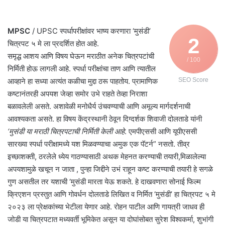
MPSC
/ UPSC स्पर्धापरीक्षांवर भाष्य करणारा ‘मुसंडी’
2
चित्रपट ५ मे ला प्रदर्शित होत आहे.
समृद्ध आशय आणि विषय घेऊन मराठीत अनेक चित्रपटांची
/ 100
निर्मिती होऊ लागली आहे. स्पर्धा परीक्षांचा ताण आणि त्यातील
आव्हाने हा सध्या अत्यंत कळीचा मुद्दा ठरू पाहतोय. प्रामाणिक
SEO Score
कष्टानंतरही अपयश जेव्हा समोर उभे राहते तेव्हा निराशा
बळावलेली असते. अशावेळी मनोधैर्य उंचवण्याची आणि अमूल्य मार्गदर्शनाची
आवश्यकता असते. हा विषय केंद्रस्थानी ठेवून दिग्दर्शक शिवाजी दोलताडे यांनी
‘मुसंडी या मराठी चित्रपटाची निर्मिती केली आहे
. एमपीएससी आणि यूपीएससी
सारख्या स्पर्धा परीक्षामध्ये यश मिळवण्याचा अमुक एक पॅटर्न” नसतो. तीव्र
इच्छाशक्ती, ठरलेले ध्येय गाठण्यासाठी अथक मेहनत करण्याची तयारी,मिळालेल्या
अपयशामुळे खचून न जाता , पुन्हा जिद्दीने उभं राहून कष्ट करण्याची तयारी हे सगळे
गुण असतील तर यशाची ‘मुसंडी मारता येऊ शकते. हे दाखवणारा सोनाई फिल्म
क्रिएशन प्रस्तुत आणि गोवर्धन दोलताडे लिखित व निर्मित ‘मुसंडी’ हा चित्रपट ५ मे
२०२३ ला प्रेक्षकांच्या भेटीला येणार आहे. रोहन पाटील आणि गायत्री जाधव ही
जोडी या चित्रपटात मध्यवर्ती भूमिकेत असून या दोघांसोबत सुरेश विश्वकर्मा, शुभांगी