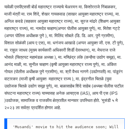
यावेळी एमपीएससी बोर्ड महाराष्ट्र राज्याचे चेअरमन मा. किशोरराजे निंबाळकर,
माजी मंत्री मा. राम शिंदे, शेखर गायकवाड (साखर आयुक्त महाराष्ट्र राज्य), मा.
अनिल कवडे (सहकार आयुक्त महाराष्ट्र राज्य), मा. सुरज मांढरे (शिक्षण आयुक्त
महाराष्ट्र राज्य), मा. नामदेव चव्हाण(अप्पर पोलीस आयुक्त पुणे), मा. मितेश गट्टे
(अप्पर पोलिस अधीक्षक पुणे ), मा. मिलिंद सोबले (डि. डि. आर. पुणे ग्रामीण),
विशाल सोळंकी (आय ए एस), मा. धनंजय आखाडे (अप्पर आयुक्त जी. एस. टी पुणे),
मा. राहुल जाधव (मुख्य कार्यकारी अधिकारी शिर्डी देवस्थान), मा. मेघराज राजे
भोसले (चित्रपट महामंडळ अध्यक्ष ), मा. मच्छिंद्र लंके (कन्हैया उद्योग समूह), मा.
आनंद माळी, मा. सुनील चव्हाण (कृषी आयुक्त महाराष्ट्र राज्य पुणे), मा. अंकित
गोयल (पोलीस अधीक्षक पुणे ग्रामीण), मा. श्री वैभव नागणे (उद्योगपती) मा. पांडुरंग
वाटारकर (माजी ‍कृषी आयुक्त‍ ‍ महाराष्ट्र राज्य ), मा. इंद्रनील चितळे (युवा
उद्योजक चितळे उद्योग समूह पुणे), मा. बाळासाहेब शिंदे साहेब (अध्यक्ष पोलीस पाटील
संघटना महाराष्ट्र राज्य) याच्यासह अनेक आयएएस (IAS), आय पी एस (IPS
)उद्योजक, सामाजिक व राजकीय क्षेत्रातील मान्यवर उपस्थित होते. ‘मुसंडी ५ मे
२०२३ ला सर्वत्र प्रदर्शित होणार आहे.
'Musandi' movie to hit the audience soon; Will 