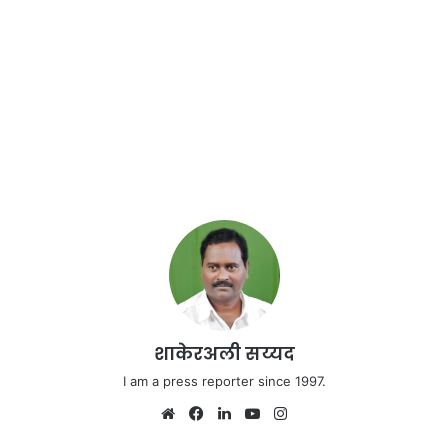
शाकेरअली सय्यद
I am a press reporter since 1997.
Website
Facebook
LinkedIn
YouTube
Instagram