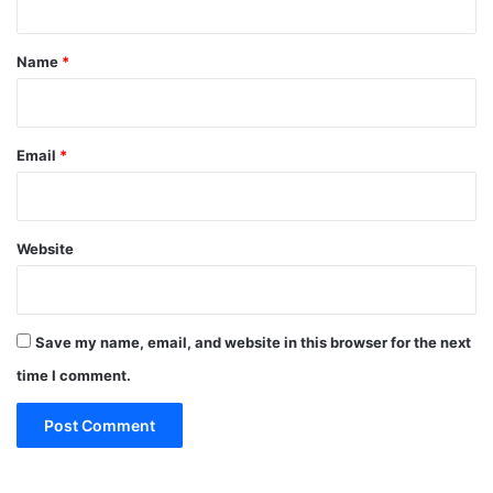
t
*
Name
*
Email
*
Website
Save my name, email, and website in this browser for the next
time I comment.