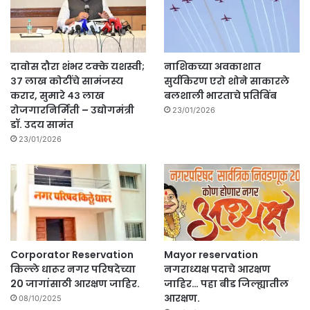
दावोस दौरा शंभर टक्के यशस्वी;
नाशिकच्या अवकाशात
३७ लाख कोटींचे सामंजस्य
सुर्यकिरण एरो शोने साकारले
करार, सुमारे ४३ लाख
बलशाली भारताचे प्रतिबिंब
रोजगारनिर्मिती – उद्योगमंत्री
23/01/2026
डॉ. उदय सामंत
23/01/2026
Corporator Reservation
Mayor reservation
किल्ले धारूर नगर परिषदेच्या
नगराध्यक्ष पदाचे आरक्षण
20 जागांसाठी आरक्षण जाहिर.
जाहिर… पहा बीड जिल्ह्यातील
आरक्षण.
08/10/2025