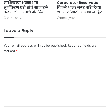
नाशिकच्या अवकाशात
Corporator Reservation
न
सुर्यकिरण एरो शोने साकारले
किल्ले धारूर नगर परिषदेच्या
दु
बलशाली भारताचे प्रतिबिंब
20 जागांसाठी आरक्षण जाहिर.
स
23/01/2026
08/10/2025
ऱ्या
चा
मृ
Leave a Reply
त्यू
.
Your email address will not be published.
Required fields are
marked
*
C
o
m
m
e
n
t