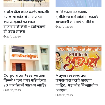
दावोस दौरा शंभर टक्के यशस्वी;
नाशिकच्या अवकाशात
३७ लाख कोटींचे सामंजस्य
सुर्यकिरण एरो शोने साकारले
करार, सुमारे ४३ लाख
बलशाली भारताचे प्रतिबिंब
रोजगारनिर्मिती – उद्योगमंत्री
23/01/2026
डॉ. उदय सामंत
23/01/2026
Corporator Reservation
Mayor reservation
किल्ले धारूर नगर परिषदेच्या
नगराध्यक्ष पदाचे आरक्षण
20 जागांसाठी आरक्षण जाहिर.
जाहिर… पहा बीड जिल्ह्यातील
आरक्षण.
08/10/2025
06/10/2025