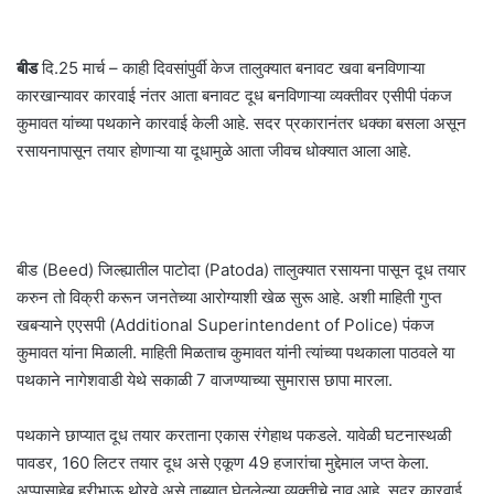
बीड
दि.25 मार्च – काही दिवसांपुर्वी केज तालुक्यात बनावट खवा बनविणाऱ्या
कारखान्यावर कारवाई नंतर आता बनावट दूध बनविणाऱ्या व्यक्तीवर एसीपी पंकज
कुमावत यांच्या पथकाने कारवाई केली आहे. सदर प्रकारानंतर धक्का बसला असून
रसायनापासून तयार होणाऱ्या या दूधामुळे आता जीवच धोक्यात आला आहे.
बीड (Beed) जिल्ह्यातील पाटोदा (Patoda) तालुक्यात रसायना पासून दूध तयार
करुन तो विक्री करून जनतेच्या आरोग्याशी खेळ सुरू आहे. अशी माहिती गुप्त
खबऱ्याने एएसपी (Additional Superintendent of Police) पंकज
कुमावत यांना मिळाली. माहिती मिळताच कुमावत यांनी त्यांच्या पथकाला पाठवले या
पथकाने नागेशवाडी येथे सकाळी 7 वाजण्याच्या सुमारास छापा मारला.
पथकाने छाप्यात दूध तयार करताना एकास रंगेहाथ पकडले. यावेळी घटनास्थळी
पावडर, 160 लिटर तयार दूध असे एकूण 49 हजारांचा मुद्देमाल जप्त केला.
अप्पासाहेब हरीभाऊ थोरवे असे ताब्यात घेतलेल्या व्यक्तीचे नाव आहे. सदर कारवाई