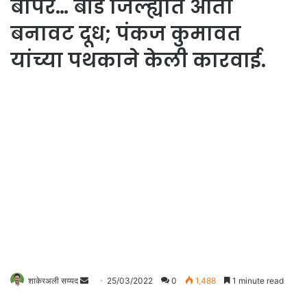
बापरे… बीड जिल्ह्यात आता
बनावट दूध; पंकज कुमावत
यांच्या पथकाने केली कारवाई.
शाकेरअली सय्यद
S
25/03/2022
0
1,488
1 minute read
e