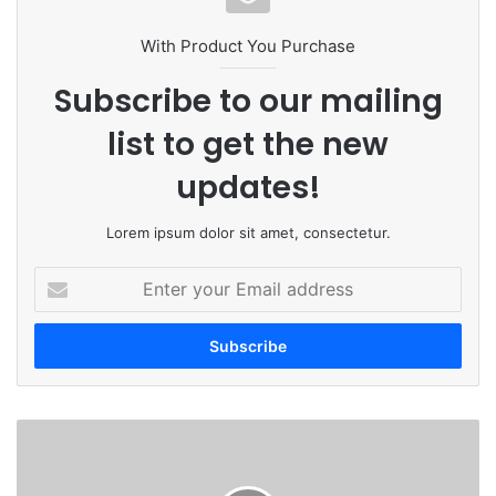
With Product You Purchase
Subscribe to our mailing
list to get the new
updates!
Lorem ipsum dolor sit amet, consectetur.
E
n
t
e
r
y
o
रा
u
ष्ट्र
r
वा
E