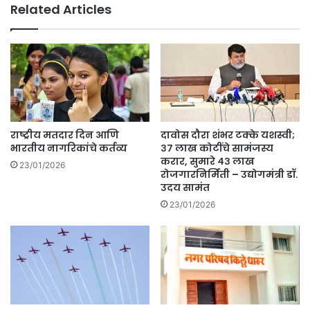
Related Articles
ल्ह्या
त
त
;
रा
ट्रॅ
ष्ट्र
क्ट
वा
र
दी
खा
चे
ली
ति
ये
स
वू
राष्ट्रीय मतदार दिन आणि
दावोस दौरा शंभर टक्के यशस्वी;
रे
न
भारतीय नागरिकांचे कर्तव्य
३७ लाख कोटींचे सामंजस्य
प्र
ए
करार, सुमारे ४३ लाख
23/01/2026
दे
रोजगारनिर्मिती – उद्योगमंत्री डॉ.
का
उदय सामंत
शा
चा
ध्य
त
23/01/2026
क्ष
र
प
ट्र
द
क
.
ला
ध
ड
कू