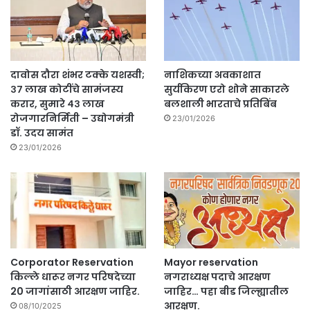
दावोस दौरा शंभर टक्के यशस्वी;
नाशिकच्या अवकाशात
३७ लाख कोटींचे सामंजस्य
सुर्यकिरण एरो शोने साकारले
करार, सुमारे ४३ लाख
बलशाली भारताचे प्रतिबिंब
रोजगारनिर्मिती – उद्योगमंत्री
23/01/2026
डॉ. उदय सामंत
23/01/2026
Corporator Reservation
Mayor reservation
किल्ले धारूर नगर परिषदेच्या
नगराध्यक्ष पदाचे आरक्षण
20 जागांसाठी आरक्षण जाहिर.
जाहिर… पहा बीड जिल्ह्यातील
आरक्षण.
08/10/2025