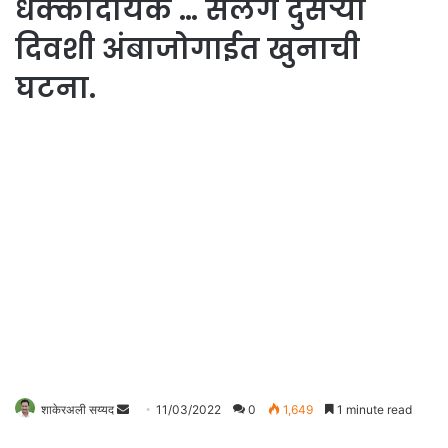
धक्कादायक … सलग दुसऱ्या
दिवशी अंबाजोगाईत खुनाची
घटना.
शाकेरअली सय्यद
S
11/03/2022
0
1,649
1 minute read
e