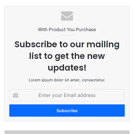
bsi
ce
ke
uT
tag
te
bo
dIn
ub
ra
ok
e
m
With Product You Purchase
Subscribe to our mailing
list to get the new
updates!
Lorem ipsum dolor sit amet, consectetur.
E
n
t
e
r
y
o
धा