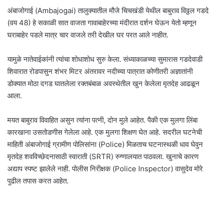
अंबाजोगाई (Ambajogai) तालुक्यातील मौजे चिचखंडी येथील बाबुराव विठ्ठल गडदे
(वय 48) हे सकाळी सात वाजता गावाबाहेरच्या मंदीरात दर्शन घेऊन येतो म्हणून
घराबाहेर पडले मात्र चार वाजले तरी देखील घर परत आले नाहीत.
यामुळे नातेवाईकांनी त्यांचा शोधाशोध सुरु केला. संध्याकाळच्या सुमारास गडदेवाडी
शिवारात रोडपासुन शंभर मिटर अंतरावर नदीच्या पात्रात कोणीतरी अज्ञातांनी
डोक्यात मोठा दगड घातलेला रक्तबंबाळ अवस्थेतील खुन केलेला मृतदेह आढळून
आला.
मयत बाबुराव विवाहित असुन त्यांना पत्नी, दोन मुले आहेत. पैकी एक मुलगा लिंबा
कारखाना उसतोडणीस गेलेला आहे. एक मुलगा शिक्षण घेत आहे. सदरील घटनेची
माहिती अंबाजोगाई ग्रामीण पोलिसांना (Police) मिळताच घटनास्थळी धाव घेवुन
मृतदेह शवविच्छेदनासाठी स्वाराती (SRTR) रुग्णालयात पाठवला. खुनाचे कारण
अद्याप स्पष्ट झालेले नाही. पोलीस निरीक्षक (Police Inspector) वासुदेव मोरे
पुढील तपास करत आहेत.