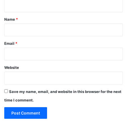
n
t
*
Name
*
Email
*
Website
Save my name, email, and website in this browser for the next
time I comment.