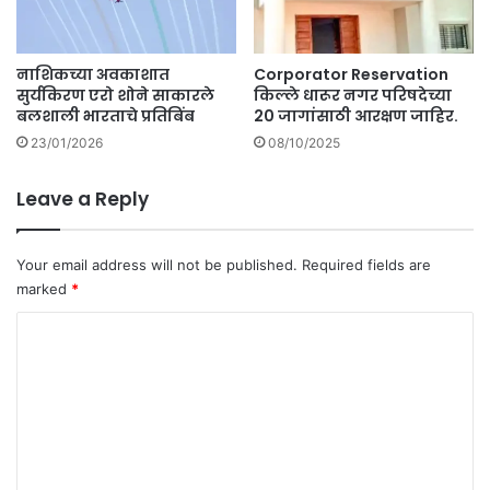
दो
क्त
त्स
.
व
नाशिकच्या अवकाशात
Corporator Reservation
.
सुर्यकिरण एरो शोने साकारले
किल्ले धारूर नगर परिषदेच्या
बलशाली भारताचे प्रतिबिंब
20 जागांसाठी आरक्षण जाहिर.
23/01/2026
08/10/2025
Leave a Reply
Your email address will not be published.
Required fields are
marked
*
C
o
m
m
e