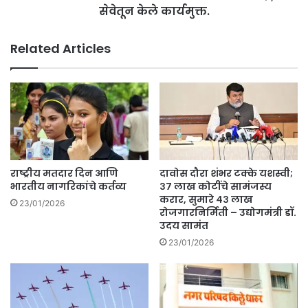
दा
सेवेतून केले कार्यमुक्त.
ती
र
ल
;
डॉ
Related Articles
M
क्ट
P
र
S
व
C
र
य
का
शा
र
मु
वा
ळे
ई
रु
;
राष्ट्रीय मतदार दिन आणि
दावोस दौरा शंभर टक्के यशस्वी;
ई
से
भारतीय नागरिकांचे कर्तव्य
३७ लाख कोटींचे सामंजस्य
धा
वे
करार, सुमारे ४३ लाख
23/01/2026
रु
रोजगारनिर्मिती – उद्योगमंत्री डॉ.
तू
उदय सामंत
र
न
गा
के
23/01/2026
वा
ले
त
का
आ
र्य
नं
मु