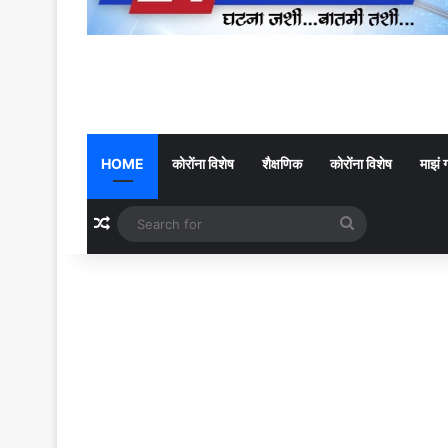
HOME
कोरोंना विशेष
शैक्षणिक
कोरोंना विशेष
माझं 
Random Article
Search
for