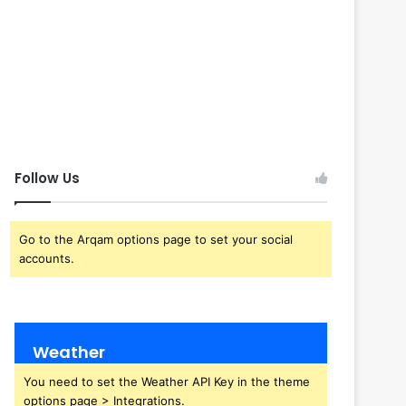
Follow Us
Go to the Arqam options page to set your social
accounts.
Weather
You need to set the Weather API Key in the theme
options page > Integrations.