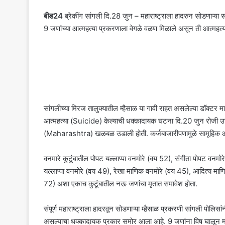
बीड24
ब्रेकींग सांगली दि.28 जुन – महाराष्ट्राला हादरुन सोडणाऱ्या 
9 जणांच्या आत्महत्या प्रकरणाला वेगळे वळण मिळाले असून ती आत्महत्य
सांगलीच्या मिरज तालुक्यातील म्हैसाळ या गावी राहत असलेल्या डॉक्टर म
आत्महत्या (Suicide) केल्याची धक्कादायक घटना दि.20 जुन रोजी उघडक
(Maharashtra) खळबळ उडाली होती. कर्जबाजारीपणामुळे सामूहिक आत्मह
वनमारे कुटूंबातील पोपट यल्लाप्पा वनमोरे (वय 52), संगीता पोपट वन
यल्लाप्पा वनमोरे (वय 49), रेखा माणिक वनमोरे (वय 45), आदित्य म
72) अशा एकाच कुटूंबातील नऊ जणांचा मृतात समावेश होता.
संपूर्ण महाराष्ट्राला हादरवून सोडणाऱ्या म्हैसाळ प्रकरणी सांगली पोलिसा
असल्याचा धक्कादायक प्रकार समोर आला आहे. 9 जणांना विष घालून मार