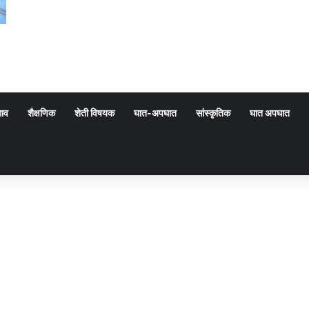
गाव
शैक्षणिक
शेती विषयक
घात-अपघात
सांस्कृतिक
घात अपघात