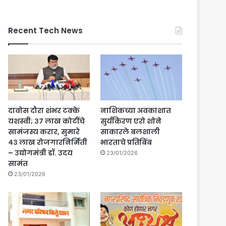
Recent Tech News
दावोस दौरा शंभर टक्के
नाशिकच्या अवकाशात
यशस्वी; ३७ लाख कोटींचे
सुर्यकिरण एरो शोने
सामंजस्य करार, सुमारे
साकारले बलशाली
४३ लाख रोजगारनिर्मिती
भारताचे प्रतिबिंब
– उद्योगमंत्री डॉ. उदय
23/01/2026
सामंत
23/01/2026