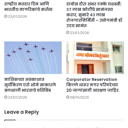
राष्ट्रीय मतदार दिन आणि
दावोस दौरा शंभर टक्के यशस्वी;
भारतीय नागरिकांचे कर्तव्य
३७ लाख कोटींचे सामंजस्य
करार, सुमारे ४३ लाख
23/01/2026
रोजगारनिर्मिती – उद्योगमंत्री डॉ.
उदय सामंत
23/01/2026
नाशिकच्या अवकाशात
Corporator Reservation
सुर्यकिरण एरो शोने साकारले
किल्ले धारूर नगर परिषदेच्या
बलशाली भारताचे प्रतिबिंब
20 जागांसाठी आरक्षण जाहिर.
23/01/2026
08/10/2025
Leave a Reply