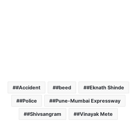
#Accident
#beed
#Eknath Shinde
#Police
#Pune-Mumbai Expressway
#Shivsangram
#Vinayak Mete