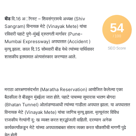
बीड
दि.16 अॉगस्ट – शिवसंग्रामचे अध्यक्ष (Shiv
54
Sangram) विनायक मेटे (Vinayak Mete) यांचा
रविवारी पहाटे पुणे-मुंबई द्रुतगती मार्गावर (Pune-
/ 100
Mumbai Expressway) अपघातात (Accident )
मृत्यू झाला. काल दि.15 सोमवारी बीड येथे त्यांच्या पार्थिवावर
SEO Score
शासकीय इतमामात अंत्यसंस्कार करण्यात आले.
मराठा आरक्षणासंदर्भात (Maratha Reservation) आयोजित केलेल्या एका
बैठकीला ते बीडहून मुंबईला जात होते. पहाटे पाचच्या सुमारास भातण बोगदा
(Bhatan Tunnel) ओलांडण्याआधी त्यांच्या गाडीला अपघात झाला. या अपघातात
विनायक मेटे (Vinayak Mete) यांचा जागिच मृत्यू झाला. मृत्यूनंतर विविध
राजकीय नेत्यांनी दु: ख व्यक्त करत श्रद्धांजली वाहिली. दरम्यान अनेक
कार्यकर्त्यांकडून मेटे यांच्या अपघाताबाबत संशय व्यक्त करत चौकशीची मागणी पुढे
येत होती.