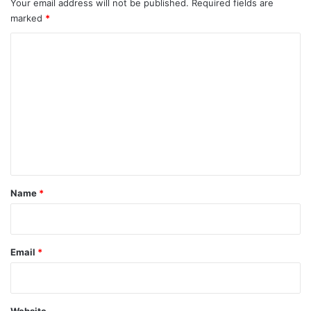
Your email address will not be published.
Required fields are
marked
*
C
o
m
m
e
n
t
*
Name
*
Email
*
Website