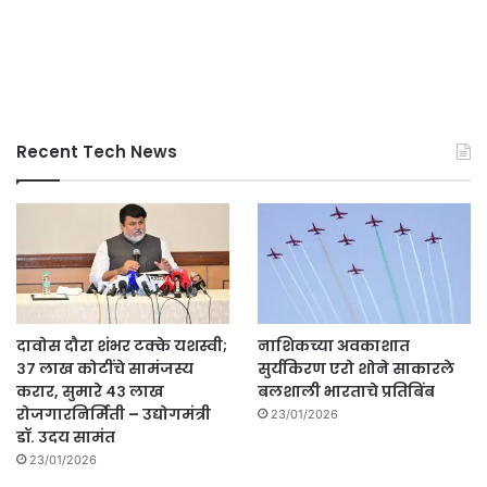
Recent Tech News
दावोस दौरा शंभर टक्के यशस्वी;
नाशिकच्या अवकाशात
३७ लाख कोटींचे सामंजस्य
सुर्यकिरण एरो शोने साकारले
करार, सुमारे ४३ लाख
बलशाली भारताचे प्रतिबिंब
रोजगारनिर्मिती – उद्योगमंत्री
23/01/2026
डॉ. उदय सामंत
23/01/2026