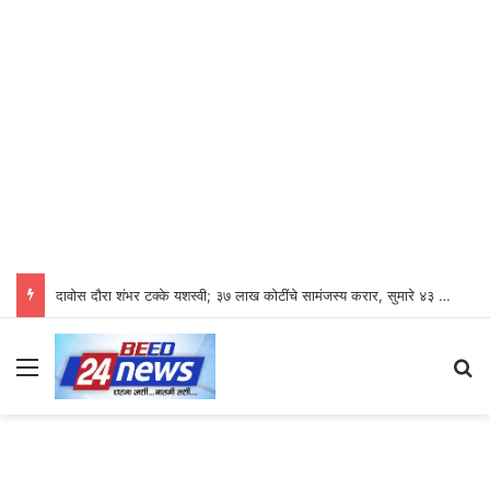
दावोस दौरा शंभर टक्के यशस्वी; ३७ लाख कोटींचे सामंजस्य करार, सुमारे ४३ लाख रोजगारनिर्मिती – उद्योगमंत्री डॉ. उदय सामंत
Menu
Se