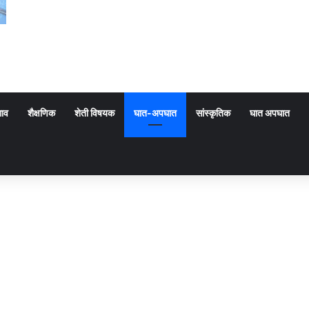
गाव
शैक्षणिक
शेती विषयक
घात-अपघात
सांस्कृतिक
घात अपघात