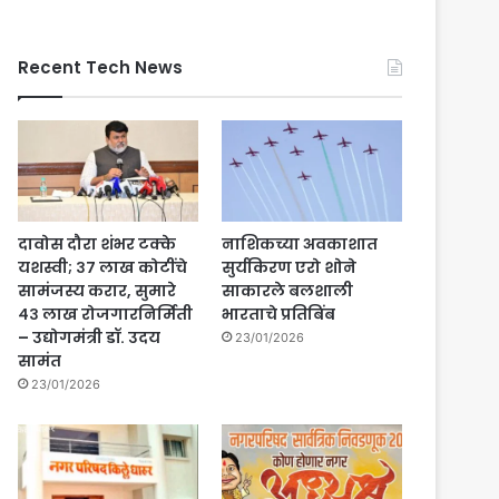
Recent Tech News
दावोस दौरा शंभर टक्के
नाशिकच्या अवकाशात
यशस्वी; ३७ लाख कोटींचे
सुर्यकिरण एरो शोने
सामंजस्य करार, सुमारे
साकारले बलशाली
४३ लाख रोजगारनिर्मिती
भारताचे प्रतिबिंब
– उद्योगमंत्री डॉ. उदय
23/01/2026
सामंत
23/01/2026