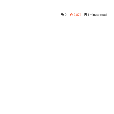
0
2,874
1 minute read