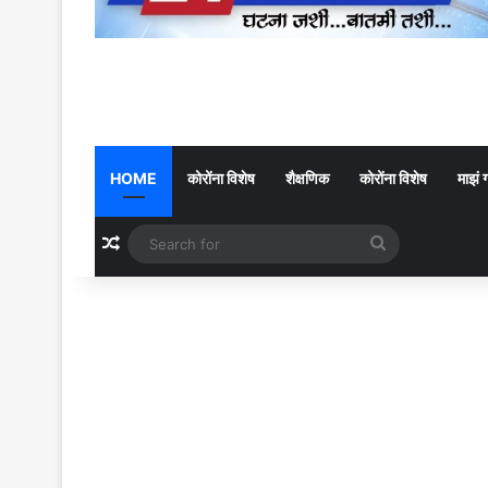
HOME
कोरोंना विशेष
शैक्षणिक
कोरोंना विशेष
माझं 
Random Article
Search
for