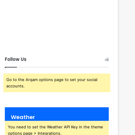
Follow Us
Go to the Arqam options page to set your social
accounts.
Weather
You need to set the Weather API Key in the theme
options page > Integrations.