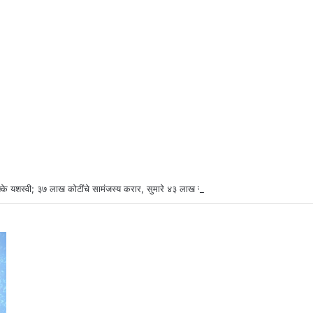
्के यशस्वी; ३७ लाख कोटींचे सामंजस्य करार, सुमारे ४३ लाख रोजगारनिर्मिती – उद्योगमंत्री डॉ. उ