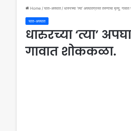
Home
/
घात-अपघात
/
धारुरच्या ‘त्या’ अपघातग्रस्त तरुणाचा मृत्यू; गाव
घात-अपघात
धारुरच्या ‘त्या’ अपघा
गावात शोककळा.