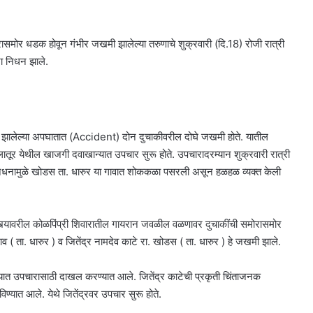
ासमोर धडक होवून गंभीर जखमी झालेल्या तरुणाचे शुक्रवारी (दि.18) रोजी रात्री
ना निधन झाले.
ालेल्या अपघातात (Accident) दोन दुचाकीवरील दोघे जखमी होते. यातील
र लातूर येथील खाजगी दवाखान्यात उपचार सुरू होते. उपचारादरम्यान शुक्रवारी रात्री
ी निधनामुळे खोडस ता. धारुर या गावात शोककळा पसरली असून हळहळ व्यक्त केली
रस्त्यावरील कोळपिंप्री शिवारातील गायरान जवळील वळणावर दुचाकींची समोरासमोर
( ता. धारुर ) व जितेंद्र नामदेव काटे रा. खोडस ( ता. धारुर ) हे जखमी झाले.
लयात उपचारासाठी दाखल करण्यात आले. जितेंद्र काटेची प्रकृती चिंताजनक
्यात आले. येथे जितेंद्रवर उपचार सुरू होते.