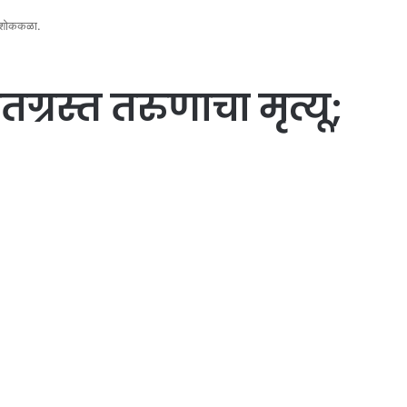
ात शोककळा.
तग्रस्त तरुणाचा मृत्यू;