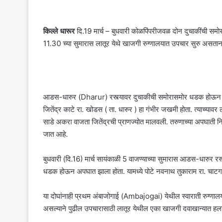
किल्ले धारूर
दि.19 मार्च – बुधवारी कोळपिंपरीजवळ दोन दुचाकींची समोर
11.30 च्या सुमारास लातूर येथे खाजगी रुग्णालयात उपचार सुरु असता
आडस-धारुर (Dharur) रस्त्यावर दुचाकीची समोरासमोर धडक होऊन झ
जितेंद्र काटे रा. खोडस ( ता. धारुर ) हा गंभीर जखमी होता. त्याच्याव
साडे अकरा वाजता जितेंद्रची प्राणज्योत मालवली. तरुणाच्या अपघात
जात आहे.
बुधवारी (दि.16) मार्च सायंकाळी 5 वाजण्याच्या सुमारास आडस-धारुर 
धडक होऊन अपघात झाला होता. यामध्ये पोटे नवनाथ तुकाराम रा. चाटगाव 
या दोघांनाही प्रथम अंबाजोगाई (Ambajogai) येथील स्वाराती रुग्णा
असल्याने पुढील उपचारासाठी लातूर येथील एका खाजगी दवाखान्यात हलविण