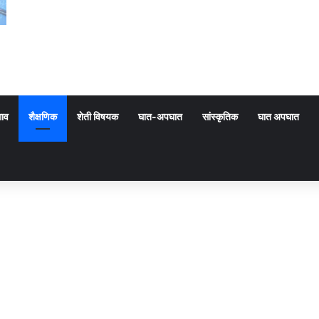
गाव
शैक्षणिक
शेती विषयक
घात-अपघात
सांस्कृतिक
घात अपघात