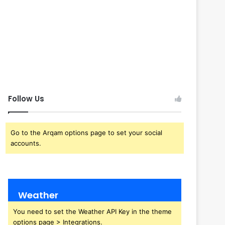
Follow Us
Go to the Arqam options page to set your social
accounts.
Weather
You need to set the Weather API Key in the theme
options page > Integrations.