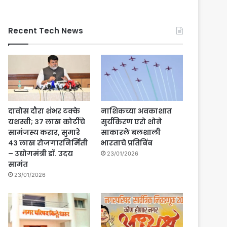
Recent Tech News
दावोस दौरा शंभर टक्के
नाशिकच्या अवकाशात
यशस्वी; ३७ लाख कोटींचे
सुर्यकिरण एरो शोने
सामंजस्य करार, सुमारे
साकारले बलशाली
४३ लाख रोजगारनिर्मिती
भारताचे प्रतिबिंब
– उद्योगमंत्री डॉ. उदय
23/01/2026
सामंत
23/01/2026