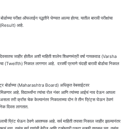
र्डाच्या परीक्षा ऑफलाईन पद्धतीने घेण्यात आल्या होत्या. यातील बारावी परीक्षांचा
र (Result) आहे.
काही दिवसातच जाहीर होतील अशी माहिती शालेय शिक्षणमंत्री वर्षा गायकवाड (Varsha
चा (Twelfth) निकाल लागणार आहे. दरवर्षी प्रमाणे यंदाही बारावी बोर्डाचा निकाल
ष्ट्र बोर्डाच्या (Maharashtra Board) अधिकृत वेबसाईटवर
. विद्यार्थ्यांना त्यांचा रोल नंबर आणि त्यांच्या आईचं नाव देऊन आपला
ा तरी क्रॉस चेक केल्यानंतर निकालाच्या दोन ते तीन प्रिंट्स घेऊन ठेवणं
नेक दिवस लागतात.
ालाची प्रिंट घेऊन ठेवणे आवश्यक आहे. सर्व माहिती तपासा निकाल जाहीर झाल्यानंतर
ं नाव, तसंच सर्व गुणांची बेरीज आणि टक्केवारी एकदा नक्की तपासून घ्या. तसंच