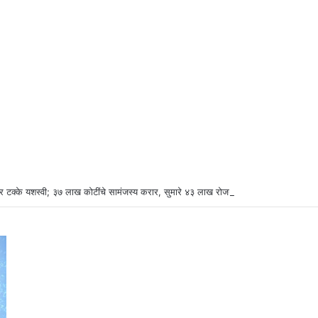
र टक्के यशस्वी; ३७ लाख कोटींचे सामंजस्य करार, सुमारे ४३ लाख रोजगारनिर्मिती – उद्योगमंत्री ड