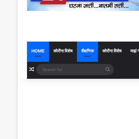
HOME
कोरोंना विशेष
शैक्षणिक
कोरोंना विशेष
माझं 
Random Article
Search
for