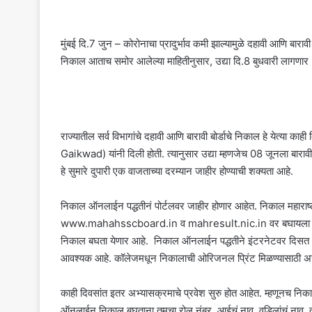
मुंबई दि.7 जुन – कोरोनाचा प्रादुर्भाव कमी झाल्यामुळे दहावी आणि बारावी बो
निकाल आताच समोर आलेल्या माहितीनुसार, उद्या दि.8 बुधवारी लागणा
राज्यातील सर्व विभागांचे दहावी आणि बारावी बोर्डाचे निकाल हे येत्या 
Gaikwad) यांनी दिली होती. त्यानुसार उद्या म्हणजेच 08 जूनला बारावी
हे सुमारे दुपारी एक वाजताच्या दरम्यान जाहीर होण्याची शक्यता आहे.
निकाल ऑनलाईन पद्धतीनं पोर्टलवर जाहीर होणार आहेत. निकाल महारा
www.mahahsscboard.in व mahresult.nic.in वर बघायला मिळणार आहे
निकाल बघता येणार आहे. निकाल ऑनलाईन पद्धतीने इंटरनेटवर दिसत असल
आवश्यक आहे. कॉलेजमधून निकालाची ओरिजनल प्रिंट मिळण्यासाठी अ
काही दिवसांत इतर अभ्यासक्रमाचे प्रवेश सुरु होत आहेत. म्हणूनच निक
ऑनलाईन निकाल बघताना तुमचा रोल नंबर, आईचं नाव, वडिलांचं नाव, तुमच