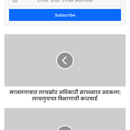
your
Email
address
माजलगावात
लाचखोर
अधिकारी
सापळ्यात
अडकला;
लाचलुचपत
विभागाची
कारवाई.
माजलगावात लाचखोर अधिकारी सापळ्यात अडकला;
लाचलुचपत विभागाची कारवाई.
बारावीच्या
निकालाची
तारीख
जाहीर;