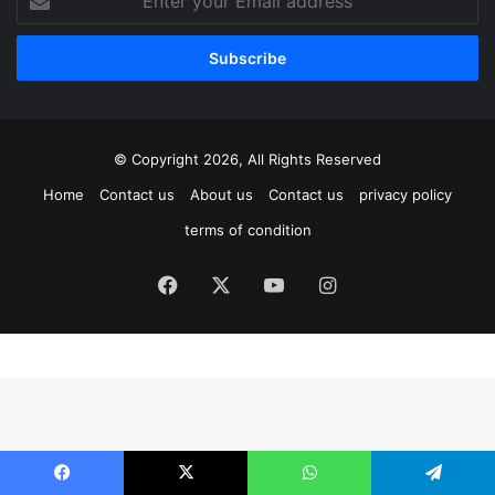
your
Email
address
© Copyright 2026, All Rights Reserved
Home
Contact us
About us
Contact us
privacy policy
terms of condition
Facebook
X
YouTube
Instagram
Facebook
X
WhatsApp
Telegram