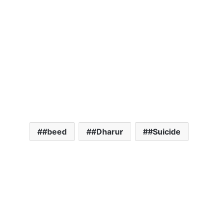
#beed
#Dharur
#Suicide