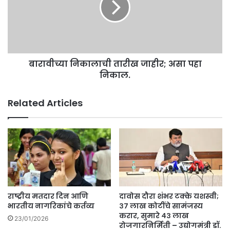
असा
पहा
निकाल.
बारावीच्या निकालाची तारीख जाहीर; असा पहा
निकाल.
Related Articles
राष्ट्रीय मतदार दिन आणि
दावोस दौरा शंभर टक्के यशस्वी;
भारतीय नागरिकांचे कर्तव्य
३७ लाख कोटींचे सामंजस्य
करार, सुमारे ४३ लाख
23/01/2026
रोजगारनिर्मिती – उद्योगमंत्री डॉ.