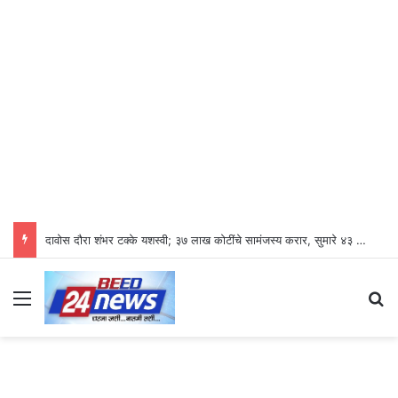
दावोस दौरा शंभर टक्के यशस्वी; ३७ लाख कोटींचे सामंजस्य करार, सुमारे ४३ लाख रोजगारनिर्मिती – उद्योगमंत्री डॉ. उदय सामंत
Menu
Se