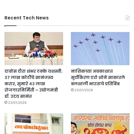
Recent Tech News
दावोस दौरा शंभर टक्के यशस्वी;
नाशिकच्या अवकाशात
३७ लाख कोटींचे सामंजस्य
सुर्यकिरण एरो शोने साकारले
करार, सुमारे ४३ लाख
बलशाली भारताचे प्रतिबिंब
रोजगारनिर्मिती – उद्योगमंत्री
23/01/2026
डॉ. उदय सामंत
23/01/2026