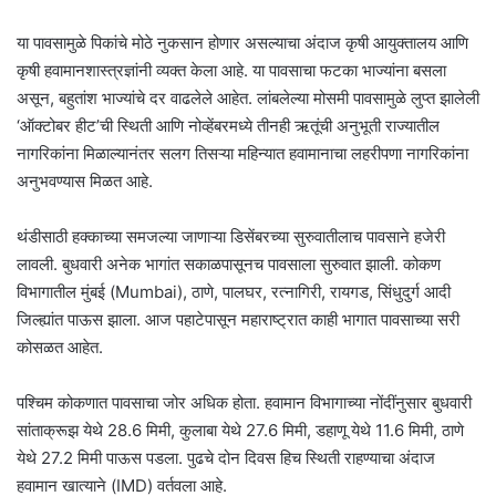
या पावसामुळे पिकांचे मोठे नुकसान होणार असल्याचा अंदाज कृषी आयुक्तालय आणि
कृषी हवामानशास्त्रज्ञांनी व्यक्त केला आहे. या पावसाचा फटका भाज्यांना बसला
असून, बहुतांश भाज्यांचे दर वाढलेले आहेत. लांबलेल्या मोसमी पावसामुळे लुप्त झालेली
‘ऑक्टोबर हीट’ची स्थिती आणि नोव्हेंबरमध्ये तीनही ऋतूंची अनुभूती राज्यातील
नागरिकांना मिळाल्यानंतर सलग तिसऱ्या महिन्यात हवामानाचा लहरीपणा नागरिकांना
अनुभवण्यास मिळत आहे.
थंडीसाठी हक्काच्या समजल्या जाणाऱ्या डिसेंबरच्या सुरुवातीलाच पावसाने हजेरी
लावली. बुधवारी अनेक भागांत सकाळपासूनच पावसाला सुरुवात झाली. कोकण
विभागातील मुंबई (Mumbai), ठाणे, पालघर, रत्नागिरी, रायगड, सिंधुदुर्ग आदी
जिल्ह्यांत पाऊस झाला. आज पहाटेपासून महाराष्ट्रात काही भागात पावसाच्या सरी
कोसळत आहेत.
पश्चिम कोकणात पावसाचा जोर अधिक होता. हवामान विभागाच्या नोंदींनुसार बुधवारी
सांताक्रूझ येथे 28.6 मिमी, कुलाबा येथे 27.6 मिमी, डहाणू येथे 11.6 मिमी, ठाणे
येथे 27.2 मिमी पाऊस पडला. पुढचे दोन दिवस हिच स्थिती राहण्याचा अंदाज
हवामान खात्याने (IMD) वर्तवला आहे.