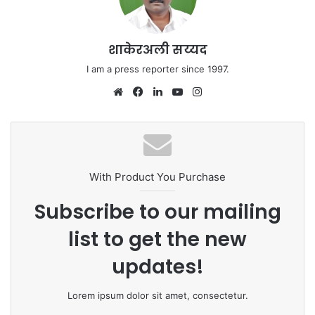
शाकेरअली सय्यद
I am a press reporter since 1997.
We
Fa
Lin
Yo
Ins
bsi
ce
ke
uT
tag
te
bo
dIn
ub
ra
ok
e
m
With Product You Purchase
Subscribe to our mailing
list to get the new
updates!
Lorem ipsum dolor sit amet, consectetur.