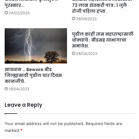
य
पुरस्कार…
73 लाख शेतकरी पात्र ; 1 जुलै
सी
रोजी पहिला हप्ता.
24/02/2024
ए
26/06/2023
म
आ
पुढील काही तास महाराष्ट्रासाठी
र
धोक्याचे ; बीडसह याभागाचा
चे
समावेश.
डॉ
08/04/2023
.
स
सावधान … Beware बीड
मी
जिल्ह्यासाठी पुढील चार दिवस
र
काळजीचे.
न
पां
16/04/2023
डा
यां
Leave a Reply
नी
व्य
क्त
Your email address will not be published.
Required fields are
के
marked
*
ली