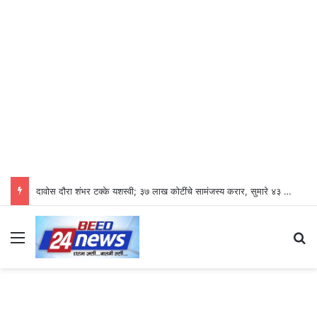
दावोस दौरा शंभर टक्के यशस्वी; ३७ लाख कोटींचे सामंजस्य करार, सुमारे ४३ लाख रोजगारनिर्मिती – उद्योगमंत्री डॉ. उदय सामंत
Menu
S