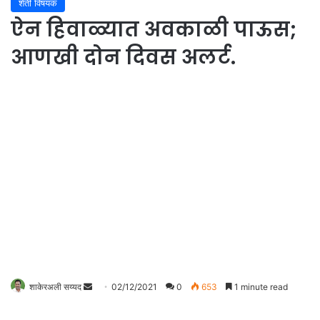
शेती विषयक
ऐन हिवाळ्यात अवकाळी पाऊस;
आणखी दोन दिवस अलर्ट.
शाकेरअली सय्यद
S
02/12/2021
0
653
1 minute read
e