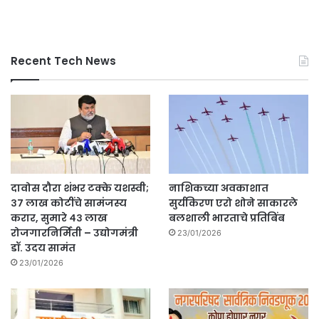
Recent Tech News
दावोस दौरा शंभर टक्के यशस्वी;
नाशिकच्या अवकाशात
३७ लाख कोटींचे सामंजस्य
सुर्यकिरण एरो शोने साकारले
करार, सुमारे ४३ लाख
बलशाली भारताचे प्रतिबिंब
रोजगारनिर्मिती – उद्योगमंत्री
23/01/2026
डॉ. उदय सामंत
23/01/2026