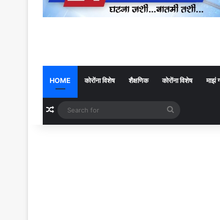
HOME
कोरोंना विशेष
शैक्षणिक
कोरोंना विशेष
माझं 
Random Article
Search
for