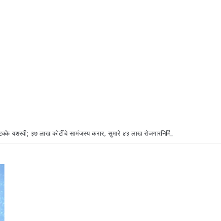
टक्के यशस्वी; ३७ लाख कोटींचे सामंजस्य करार, सुमारे ४३ लाख रोजगारनिर्मिती – उद्योगमंत्री डॉ.