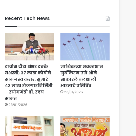
Recent Tech News
दावोस दौरा शंभर टक्के
नाशिकच्या अवकाशात
यशस्वी; ३७ लाख कोटींचे
सुर्यकिरण एरो शोने
सामंजस्य करार, सुमारे
साकारले बलशाली
४३ लाख रोजगारनिर्मिती
भारताचे प्रतिबिंब
– उद्योगमंत्री डॉ. उदय
23/01/2026
सामंत
23/01/2026