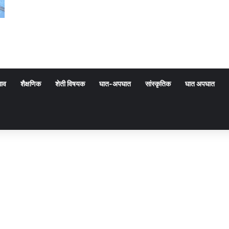
गाव
शैक्षणिक
शेती विषयक
घात-अपघात
सांस्कृतिक
घात अपघात