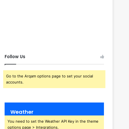
Follow Us
Go to the Arqam options page to set your social
accounts.
Weather
You need to set the Weather API Key in the theme
options page > Integrations.