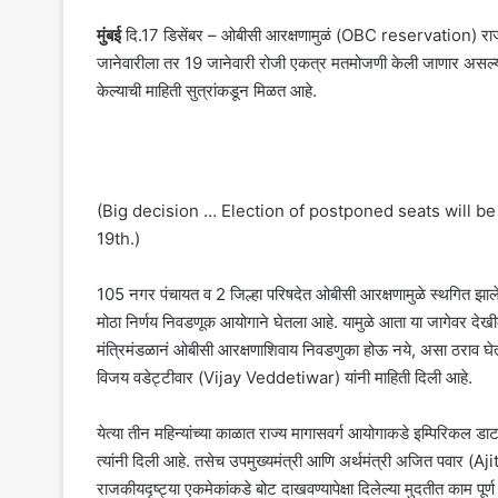
मुंबई
दि.17 डिसेंबर – ओबीसी आरक्षणामुळं (OBC reservation) राज्यात
जानेवारीला तर 19 जानेवारी रोजी एकत्र मतमोजणी केली जाणार अस
केल्याची माहिती सुत्रांकडून मिळत आहे.
(Big decision … Election of postponed seats will be
19th.)
105 नगर पंचायत व 2 जिल्हा परिषदेत ओबीसी आरक्षणामुळे स्थगित झाल
मोठा निर्णय निवडणूक आयोगाने घेतला आहे. यामुळे आता या जागेवर देखील
मंत्रिमंडळानं ओबीसी आरक्षणाशिवाय निवडणुका होऊ नये, असा ठराव घे
विजय वडेट्टीवार (Vijay Veddetiwar) यांनी माहिती दिली आहे.
येत्या तीन महिन्यांच्या काळात राज्य मागासवर्ग आयोगाकडे इम्पिरिकल ड
त्यांनी दिली आहे. तसेच उपमुख्यमंत्री आणि अर्थमंत्री अजित पवार (Ajit 
राजकीयदृष्ट्या एकमेकांकडे बोट दाखवण्यापेक्षा दिलेल्या मुदतीत काम पूर