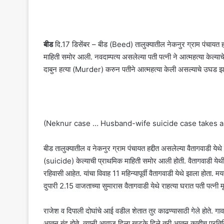
बीड
दि.17 डिसेंबर – बीड (Beed) तालुक्यातील नेकनुर ग्राम पंचायत ह
माहिती समोर आली. नवदाम्पत्य असलेल्या पती पत्नी ने आत्महत्या केल्य
दाबुन हत्या (Murder) करुन पतीने आत्महत्या केली असल्याचे उघड झ
(Neknur case … Husband-wife suicide case takes a d
बीड तालुक्यातील व नेकनुर ग्राम पंचायत हद्दीत असलेल्या वैतागवाडी 
(suicide) केल्याची प्राथमिक माहिती समोर आली होती. वैतागवाडी ये
रहिवासी आहेत. यांचा विवाह 11 महिन्यापूर्वी वैतागवाडी येथे झाला होता
दुपारी 2.15 वाजताच्या सुमारास वैतागवाडी येथे राहत्या घरात पती पत्
राजेश व दिपाली दोघांचे आई वडील शेतात तुर काढण्यासाठी गेले होते. गा
आतून बंद होते. त्यानी आवाज दिला खटके दिले तरी आतून काहीच प्रतिक्