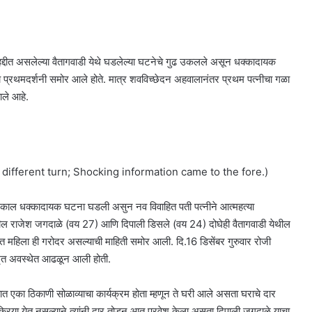
द्दीत असलेल्या वैतागवाडी येथे घडलेल्या घटनेचे गुढ उकलले असून धक्कादायक
ाचे प्रथमदर्शनी समोर आले होते. मात्र शवविच्छेदन अहवालानंतर प्रथम पत्नीचा गळा
ाले आहे.
ifferent turn; Shocking information came to the fore.)
येथे काल धक्कादायक घटना घडली असुन नव विवाहित पती पत्नीने आत्महत्या
थील राजेश जगदाळे (वय 27) आणि दिपाली डिसले (वय 24) दोघेही वैतागवाडी येथील
. मयत महिला ही गरोदर असल्याची माहिती समोर आली. दि.16 डिसेंबर गुरुवार रोजी
नी मृत अवस्थेत आढळून आली होती.
वात एका ठिकाणी सोळाव्याचा कार्यक्रम होता म्हणून ते घरी आले असता घराचे दार
रिया येत नसल्याने त्यांनी दार तोडून आत प्रवेश केला असता दिपाली जगदाळे याचा