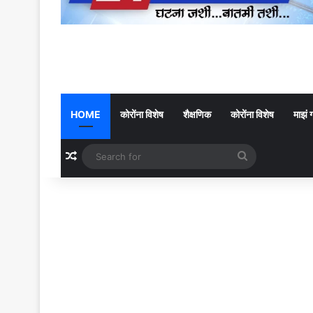
HOME
कोरोंना विशेष
शैक्षणिक
कोरोंना विशेष
माझं 
Random Article
Search
for