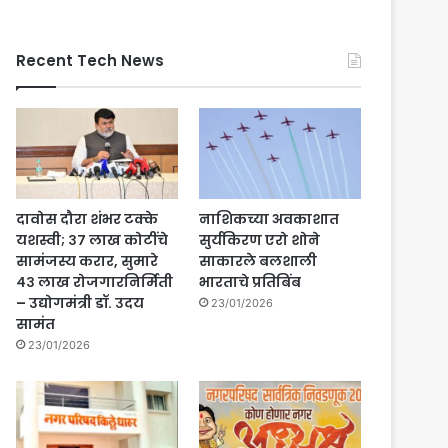
Recent Tech News
दावोस दौरा शंभर टक्के
नाशिकच्या अवकाशात
यशस्वी; ३७ लाख कोटींचे
सुर्यकिरण एरो शोने
सामंजस्य करार, सुमारे
साकारले बलशाली
४३ लाख रोजगारनिर्मिती
भारताचे प्रतिबिंब
– उद्योगमंत्री डॉ. उदय
23/01/2026
सामंत
23/01/2026