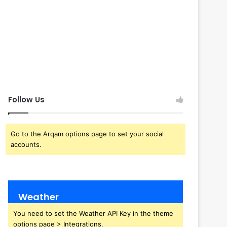
Follow Us
Go to the Arqam options page to set your social
accounts.
Weather
You need to set the Weather API Key in the theme
options page > Integrations.