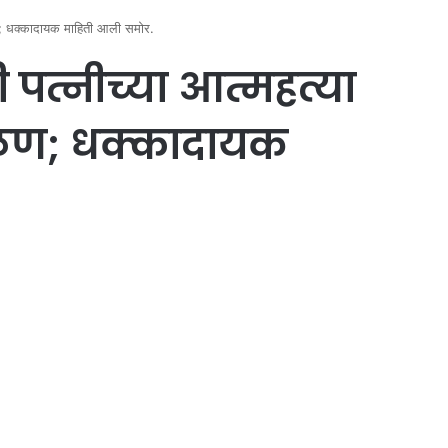
ळण; धक्कादायक माहिती आली समोर.
पत्नीच्या आत्महत्या
वळण; धक्कादायक