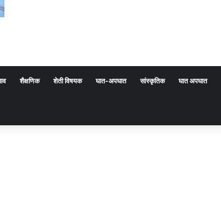
गाव
शैक्षणिक
शेती विषयक
घात-अपघात
सांस्कृतिक
घात अपघात