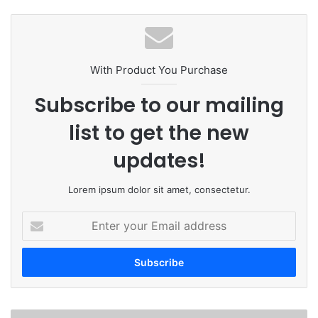
bsi
ce
ke
uT
tag
te
bo
dIn
ub
ra
ok
e
m
With Product You Purchase
Subscribe to our mailing
list to get the new
updates!
Lorem ipsum dolor sit amet, consectetur.
E
n
t
e
r
y
o
'