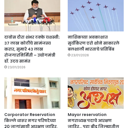
दावोस दौरा शंभर टक्के यशस्वी;
नाशिकच्या अवकाशात
३७ लाख कोटींचे सामंजस्य
सुर्यकिरण एरो शोने साकारले
करार, सुमारे ४३ लाख
बलशाली भारताचे प्रतिबिंब
रोजगारनिर्मिती – उद्योगमंत्री
23/01/2026
डॉ. उदय सामंत
23/01/2026
Corporator Reservation
Mayor reservation
किल्ले धारूर नगर परिषदेच्या
नगराध्यक्ष पदाचे आरक्षण
20 जागांसाठी आरक्षण जाहिर.
जाहिर… पहा बीड जिल्ह्यातील