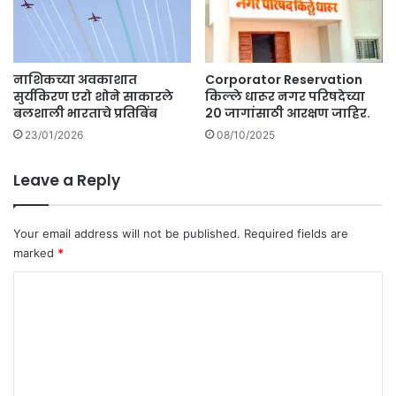
'
ल
जिं
मुं
द
ब
गा
ई
नाशिकच्या अवकाशात
Corporator Reservation
नी
ला
सुर्यकिरण एरो शोने साकारले
किल्ले धारूर नगर परिषदेच्या
'
र
बलशाली भारताचे प्रतिबिंब
20 जागांसाठी आरक्षण जाहिर.
चि
वा
त्र
23/01/2026
08/10/2025
ना
प
.
टा
Leave a Reply
ला
र
सि
Your email address will not be published.
Required fields are
कां
marked
*
ची
प
C
सं
o
ती
m
.
m
e