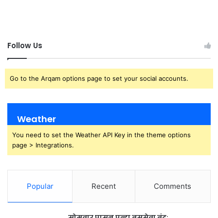
Follow Us
Go to the Arqam options page to set your social accounts.
Weather
You need to set the Weather API Key in the theme options
page > Integrations.
Popular
Recent
Comments
सोमवार पासून पुन्हा बससेवा बंद;