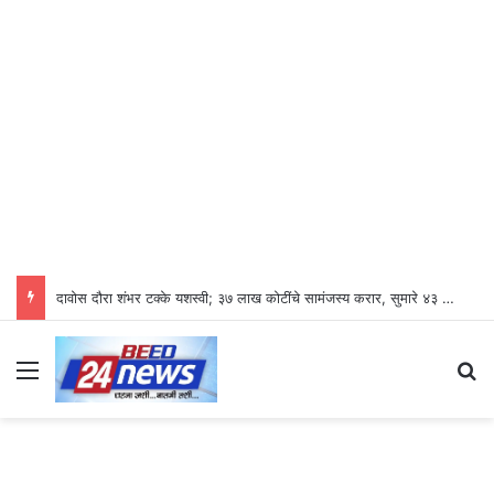
दावोस दौरा शंभर टक्के यशस्वी; ३७ लाख कोटींचे सामंजस्य करार, सुमारे ४३ लाख रोजगारनिर्मिती – उद्योगमंत्री डॉ. उदय सामंत
Menu
S