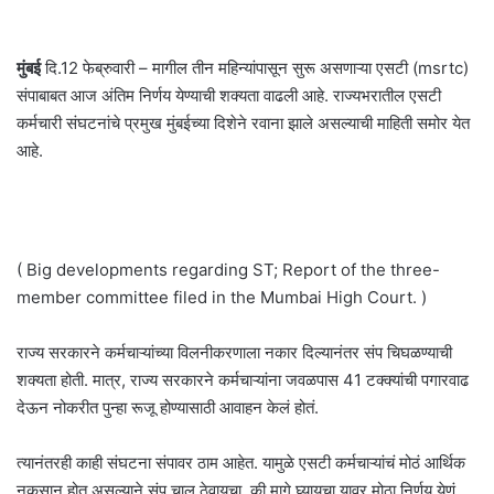
मुंबई
दि.12 फेब्रुवारी – मागील तीन महिन्यांपासून सुरू असणाऱ्या एसटी (msrtc)
संपाबाबत आज अंतिम निर्णय येण्याची शक्यता वाढली आहे. राज्यभरातील एसटी
कर्मचारी संघटनांचे प्रमुख मुंबईच्या दिशेने रवाना झाले असल्याची माहिती समोर येत
आहे.
( Big developments regarding ST; Report of the three-
member committee filed in the Mumbai High Court. )
राज्य सरकारने कर्मचाऱ्यांच्या विलनीकरणाला नकार दिल्यानंतर संप चिघळण्याची
शक्यता होती. मात्र, राज्य सरकारने कर्मचाऱ्यांना जवळपास 41 टक्क्यांची पगारवाढ
देऊन नोकरीत पुन्हा रूजू होण्यासाठी आवाहन केलं होतं.
त्यानंतरही काही संघटना संपावर ठाम आहेत. यामुळे एसटी कर्मचाऱ्यांचं मोठं आर्थिक
नुकसान होत असल्याने संप चालू ठेवायचा, की मागे घ्यायचा यावर मोठा निर्णय येणं