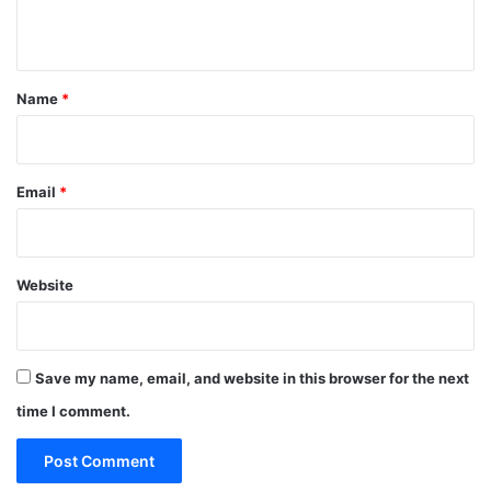
n
t
*
Name
*
Email
*
Website
Save my name, email, and website in this browser for the next
time I comment.