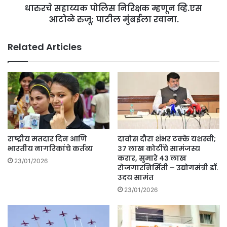
हा
धारुरचे सहाय्यक पोलिस निरिक्षक म्हणून व्हि.एस
लि
ऊ
आटोळे रुजू; पाटील मुंबईला रवाना.
स
स
नि
फु
रि
Related Articles
ल्ल
क्ष
;
क
मा
म्ह
न
णू
वी
न
भा
व्हि
व
.
नां
ए
चं
स
राष्ट्रीय मतदार दिन आणि
दावोस दौरा शंभर टक्के यशस्वी;
भा
आ
भारतीय नागरिकांचे कर्तव्य
३७ लाख कोटींचे सामंजस्य
व
टो
करार, सुमारे ४३ लाख
23/01/2026
वि
रोजगारनिर्मिती – उद्योगमंत्री डॉ.
ळे
श्व
उदय सामंत
रु
सां
जू
23/01/2026
ग
;
णा
पा
ऱ्या
टी