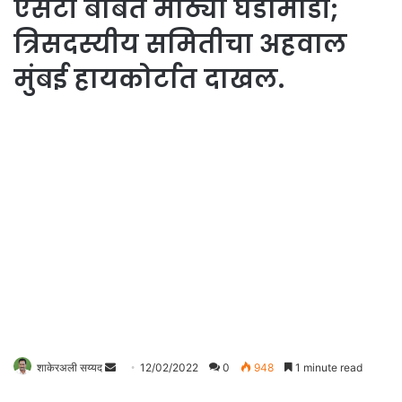
एसटी बाबत मोठ्या घडामोडी;
त्रिसदस्यीय समितीचा अहवाल
मुंबई हायकोर्टात दाखल.
शाकेरअली सय्यद
S
12/02/2022
0
948
1 minute read
e