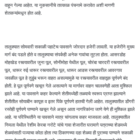
वाहून गेल्या आहेत. या नुकसानीचे तात्काळ पंचनामे करावेत अशी मागणी
शेतकऱ्यांमधून होत आहे.
तालुक्यात सोमवारी सकाळी पहाटेच पावसाने जोरदार हजेरी लावली. या हजेरीने मुख्य
मार्ग बंद पडले होते व तालुक्याचा संपर्कही अनेक गावांचा तुटला होता. आसरडोह
मोहखेड रस्त्यावरील जुना पूल, सोनीमोहा येथील पूल, चोरंबा चारदरी रस्त्यावरील
पूल, धारूर रुई धारूर रस्त्यावरील पूल, धारूर आडस रस्त्यावरील आवरगाव
जवळील पूल हे तुडुंब भरून वाहत असल्यामुळे या रस्त्यावरील वाहतूक पूर्णपणे बंद
होती. हे पूल पूर्णपणे खचून गेले असल्याने या मार्गावर वाहन चालवणेही आता मुश्किल
झाले आहे. या पावसाने कहर केल्याने शेतीमध्येही तळ्याचे स्वरूप प्राप्त झाल्याने
शेतीतील सोयाबीन कापूस व इतर पिके पूर्णपणे हातची गेली आहेत. तालुक्यातील डोंगरी
रस्तेही पूर्णपणे पाण्याने खचून गेले असून आता नागरिकांना जाणे येणे ही मुश्किल झाले
आहे. या परिस्थितीने या पावसाने मात्र चांगलाच कहर माजवला आहे. तालुक्यातील
निमला येथील रेशीम केरबा नरोटे यांचे गावा शेजारीत घरामागे पत्राच्या शेडमध्ये
शेळ्यांसाठी पञ्याचा कोठा होता त्या ठिकाणच्या दहा शेळ्या ही पुराच्या पाण्याने सकाळी