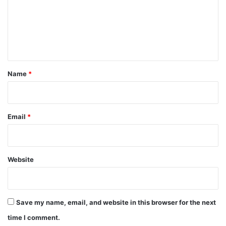
m
e
n
t
*
Name
*
Email
*
Website
Save my name, email, and website in this browser for the next
time I comment.