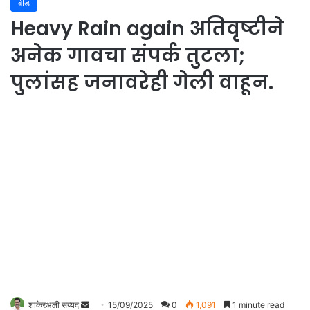
बीड
Heavy Rain again अतिवृष्टीने
अनेक गावचा संपर्क तुटला;
पुलांसह जनावरेही गेली वाहून.
शाकेरअली सय्यद
S
15/09/2025
0
1,091
1 minute read