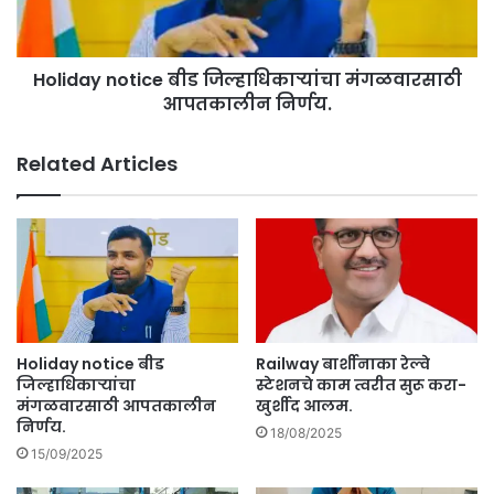
र
y
का
n
र
o
क
Holiday notice बीड जिल्हाधिकाऱ्यांचा मंगळवारसाठी
t
डू
आपतकालीन निर्णय.
i
न
c
ज
e
Related Articles
रां
बी
गे
ड
यां
जि
च्या
ल्हा
मा
धि
ग
का
ण्या
ऱ्यां
मा
चा
न्य
मं
Holiday notice बीड
Railway बार्शीनाका रेल्वे
;
ग
जिल्हाधिकाऱ्यांचा
स्टेशनचे काम त्वरीत सुरू करा-
रा
ळ
मंगळवारसाठी आपतकालीन
खुर्शीद आलम.
त्री
निर्णय.
वा
18/08/2025
9
र
15/09/2025
प
सा
र्यं