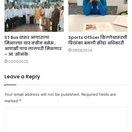
ठी
त
आ
मुं
प
ब
त
ई
का
सो
ली
ST Bus धारुर आगाराला
Sports Officer किल्लेधारूरची
ड
न
मिळाल्या चार नवीन बसेस ;
प्रियांका बनली क्रीडा अधिकारी
णा
नि
आणखी पाच लालपरी मिळणार
र
र्ण
08/06/2024
– आ. सोळंके .
.
य
02/05/2025
.
Leave a Reply
Your email address will not be published.
Required fields are
marked
*
C
o
m