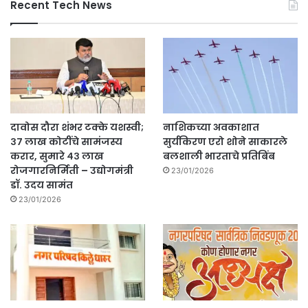
Recent Tech News
दावोस दौरा शंभर टक्के यशस्वी;
नाशिकच्या अवकाशात
३७ लाख कोटींचे सामंजस्य
सुर्यकिरण एरो शोने साकारले
करार, सुमारे ४३ लाख
बलशाली भारताचे प्रतिबिंब
रोजगारनिर्मिती – उद्योगमंत्री
23/01/2026
डॉ. उदय सामंत
23/01/2026