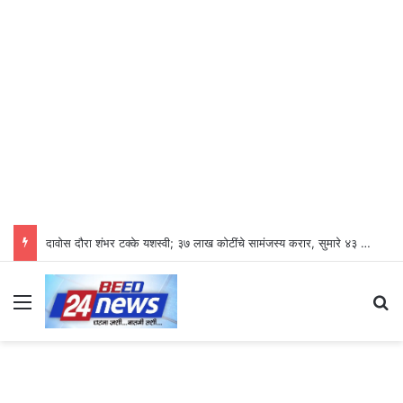
दावोस दौरा शंभर टक्के यशस्वी; ३७ लाख कोटींचे सामंजस्य करार, सुमारे ४३ लाख रोजगारनिर्मिती – उद्योगमंत्री डॉ. उदय सामंत
Menu
S