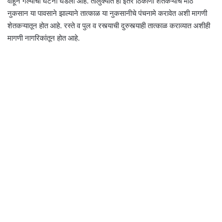
वाहून गेल्याची घटना घडली आहे. तालुक्यात ही इतर ठिकाणी शेतकऱ्याचे मोठे
नुकसान या पावसाने झाल्याने तात्काळ या नुकसानीचे पंचनामे करावेत अशी मागणी
शेतकऱ्यातून होत आहे. रस्ते व पुल व रस्त्याची दुरुस्त्याही तात्काळ कराव्यात अशीही
मागणी नागरिकांतून होत आहे.