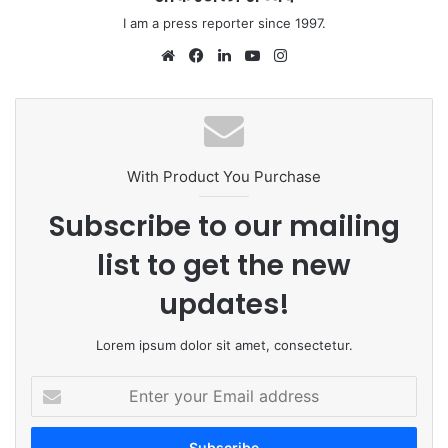
I am a press reporter since 1997.
We
Fa
Lin
Yo
Ins
bsi
ce
ke
uT
tag
te
bo
dIn
ub
ra
ok
e
m
With Product You Purchase
Subscribe to our mailing
list to get the new
updates!
Lorem ipsum dolor sit amet, consectetur.
E
n
t