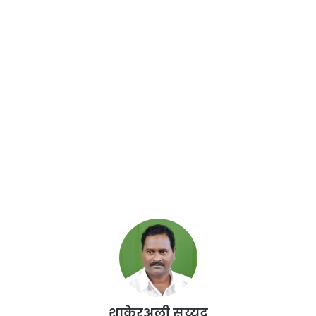
शाकेरअली सय्यद