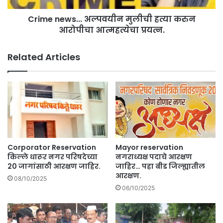
.
s
.
Crime news... अल्पवयीन मुलीची हत्या करुन
.
प
आरोपीचा आत्महत्येचा प्रयत्न.
.
हा
.
क
अ
Related Articles
धी
ल्प
हो
व
णा
यी
र
न
लो
मु
क
ली
स
ची
भा
ह
नि
त्या
Corporator Reservation
Mayor reservation
व
क
किल्ले धारूर नगर परिषदेच्या
नगराध्यक्ष पदाचे आरक्षण
ड
रु
20 जागांसाठी आरक्षण जाहिर.
जाहिर… पहा बीड जिल्ह्यातील
णू
आरक्षण.
न
08/10/2025
क
आ
06/10/2025
.
रो
पी
चा