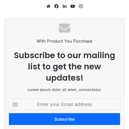
We
Fa
Lin
Yo
Ins
bsi
ce
ke
uT
tag
te
bo
dIn
ub
ra
ok
e
m
With Product You Purchase
Subscribe to our mailing
list to get the new
updates!
Lorem ipsum dolor sit amet, consectetur.
E
n
t
e
r