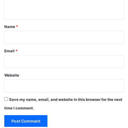
n
t
*
Name
*
Email
*
Website
Save my name, email, and website in this browser for the next
time I comment.