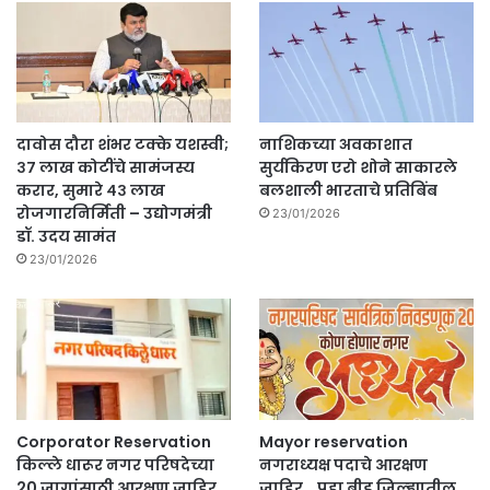
दावोस दौरा शंभर टक्के यशस्वी;
नाशिकच्या अवकाशात
३७ लाख कोटींचे सामंजस्य
सुर्यकिरण एरो शोने साकारले
करार, सुमारे ४३ लाख
बलशाली भारताचे प्रतिबिंब
रोजगारनिर्मिती – उद्योगमंत्री
23/01/2026
डॉ. उदय सामंत
23/01/2026
Corporator Reservation
Mayor reservation
किल्ले धारूर नगर परिषदेच्या
नगराध्यक्ष पदाचे आरक्षण
20 जागांसाठी आरक्षण जाहिर.
जाहिर… पहा बीड जिल्ह्यातील