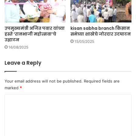
आ
त्म
ह
त्ये
उपमुख्यमंत्री अजित पवार यांच्या
kisan sabha branch किसान
चा
हस्ते ‘रानभाजी महोत्सवा’चे
सभेच्या शाखेचे जोरदार उदघाटन
प्र
उद्घाटन
य
15/05/2025
16/08/2025
त्न
.
Leave a Reply
Your email address will not be published.
Required fields are
marked
*
C
o
m
m
e