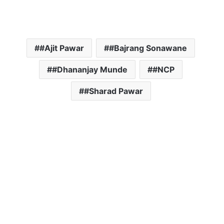
#Ajit Pawar
#Bajrang Sonawane
#Dhananjay Munde
#NCP
#Sharad Pawar