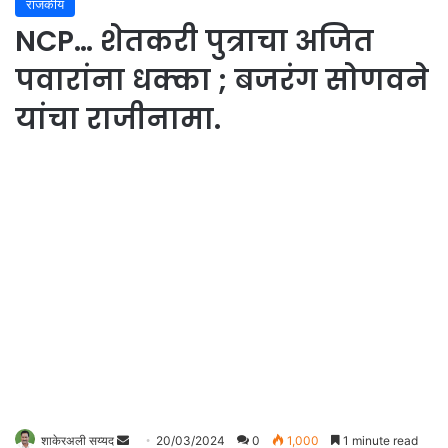
राजकीय
NCP… शेतकरी पुत्राचा अजित
पवारांना धक्का ; बजरंग सोणवने
यांचा राजीनामा.
शाकेरअली सय्यद
S
20/03/2024
0
1,000
1 minute read